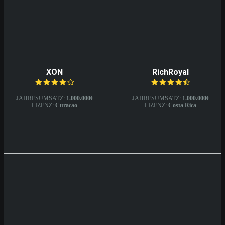
XON
RichRoyal
JAHRESUMSATZ:
1.000.000€
JAHRESUMSATZ:
1.000.000€
LIZENZ:
Curacao
LIZENZ:
Costa Rica