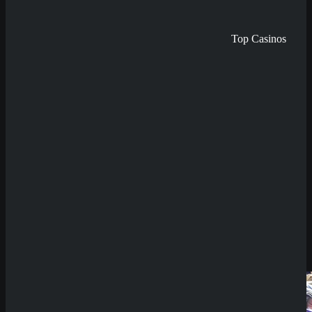
Top Casinos