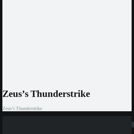
EUR
USD
CHF
CAD
BRL
Entwickler
Pragmatic Play
Play’n GO
NetEnt
Nolimit City
Hacksaw
Amatic
BGaming
BigTimeGaming
Gamomat
Zeus’s Thunderstrike
Zeus’s Thunderstrike
Suchen
Home
»