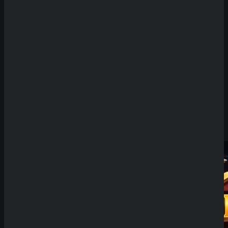
Echtgeldmodus
Demo spielen
Having issues with
Zeus's Thunderstrike
?
Submit
Klicke hier um Slots mit Echtgeld zu Spielen
Try Our Featured Games