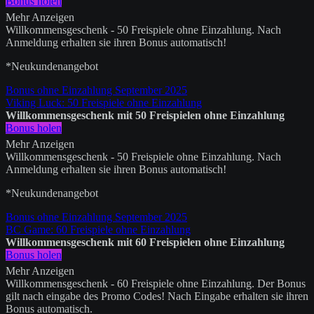
Bonus holen
Mehr Anzeigen
Willkommensgeschenk - 50 Freispiele ohne Einzahlung. Nach
Anmeldung erhalten sie ihren Bonus automatisch!
*Neukundenangebot
Bonus ohne Einzahlung September 2025
Viking Luck: 50 Freispiele ohne Einzahlung
Willkommensgeschenk mit 50 Freispielen ohne Einzahlung
Bonus holen
Mehr Anzeigen
Willkommensgeschenk - 50 Freispiele ohne Einzahlung. Nach
Anmeldung erhalten sie ihren Bonus automatisch!
*Neukundenangebot
Bonus ohne Einzahlung September 2025
BC Game: 60 Freispiele ohne Einzahlung
Willkommensgeschenk mit 60 Freispielen ohne Einzahlung
Bonus holen
Mehr Anzeigen
Willkommensgeschenk - 60 Freispiele ohne Einzahlung. Der Bonus
gilt nach eingabe des Promo Codes! Nach Eingabe erhalten sie ihren
Bonus automatisch.