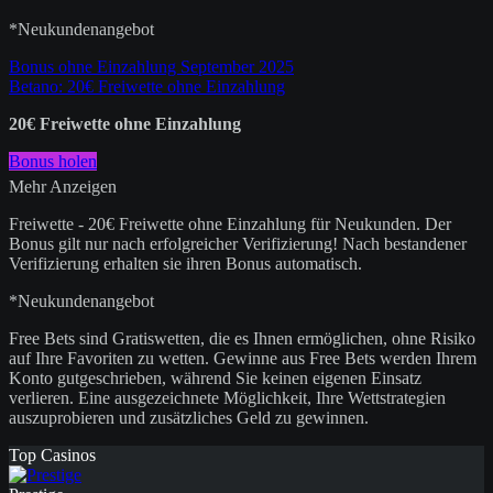
*Neukundenangebot
Bonus ohne Einzahlung September 2025
Betano: 20€ Freiwette ohne Einzahlung
20€ Freiwette ohne Einzahlung
Bonus holen
Mehr Anzeigen
Freiwette - 20€ Freiwette ohne Einzahlung für Neukunden. Der
Bonus gilt nur nach erfolgreicher Verifizierung! Nach bestandener
Verifizierung erhalten sie ihren Bonus automatisch.
*Neukundenangebot
Free Bets sind Gratiswetten, die es Ihnen ermöglichen, ohne Risiko
auf Ihre Favoriten zu wetten. Gewinne aus Free Bets werden Ihrem
Konto gutgeschrieben, während Sie keinen eigenen Einsatz
verlieren. Eine ausgezeichnete Möglichkeit, Ihre Wettstrategien
auszuprobieren und zusätzliches Geld zu gewinnen.
Top Casinos