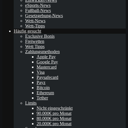
Entwickler-News
eSports-News
Fußball-News
Gesetzgebung-News
Wett-News
Wett-Tipps
Häufig gesucht
Exclusive Bonis
Freiwetten
Wett Tipps
Zahlungsmethoden
Apple Pay
Google Pay
Mastercard
Visa
Paysafecard
Payz
Bitcoin
Ethereum
Tether
Limits
Nicht eingeschränkt
90.000€ pro Monat
80.000€ pro Monat
20.000€ pro Monat