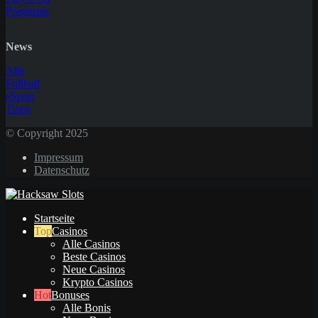
Pragmatic
News
Alle
Fußball
eSport
Tipps
© Copyright 2025
Impressum
Datenschutz
Startseite
Casinos
Alle Casinos
Beste Casinos
Neue Casinos
Krypto Casinos
Bonuses
Alle Bonis