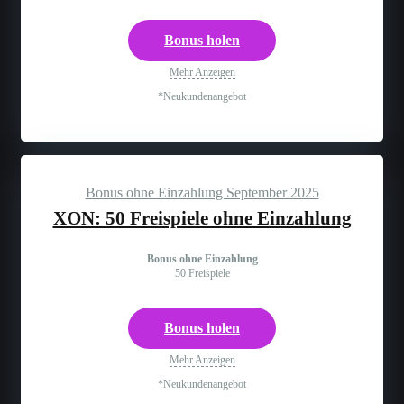
Bonus holen
Mehr Anzeigen
*Neukundenangebot
Bonus ohne Einzahlung September 2025
XON: 50 Freispiele ohne Einzahlung
Bonus ohne Einzahlung
50 Freispiele
Bonus holen
Mehr Anzeigen
*Neukundenangebot