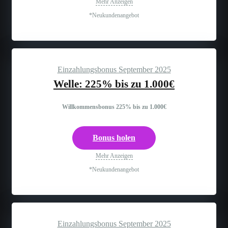
Mehr Anzeigen
*Neukundenangebot
Einzahlungsbonus September 2025
Welle: 225% bis zu 1.000€
Willkommensbonus 225% bis zu 1.000€
Bonus holen
Mehr Anzeigen
*Neukundenangebot
Einzahlungsbonus September 2025