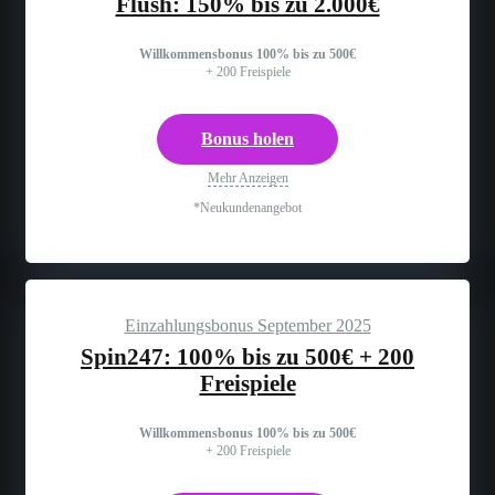
Flush: 150% bis zu 2.000€
Willkommensbonus 100% bis zu 500€
+ 200 Freispiele
Bonus holen
Mehr Anzeigen
*Neukundenangebot
Einzahlungsbonus September 2025
Spin247: 100% bis zu 500€ + 200
Freispiele
Willkommensbonus 100% bis zu 500€
+ 200 Freispiele