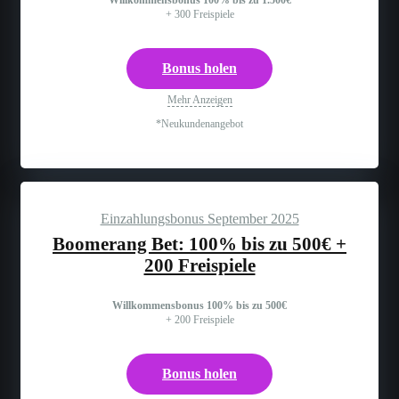
+ 300 Freispiele
Bonus holen
Mehr Anzeigen
*Neukundenangebot
Einzahlungsbonus September 2025
Boomerang Bet: 100% bis zu 500€ +
200 Freispiele
Willkommensbonus 100% bis zu 500€
+ 200 Freispiele
Bonus holen