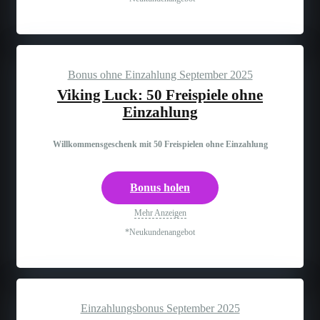
Bonus ohne Einzahlung September 2025
Viking Luck: 50 Freispiele ohne
Einzahlung
Willkommensgeschenk mit 50 Freispielen ohne Einzahlung
Bonus holen
Mehr Anzeigen
*Neukundenangebot
Einzahlungsbonus September 2025