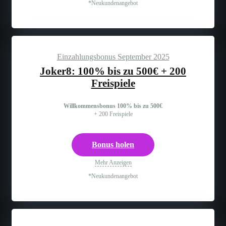
*Neukundenangebot
Einzahlungsbonus September 2025
Joker8: 100% bis zu 500€ + 200
Freispiele
Willkommensbonus 100% bis zu 500€
+ 200 Freispiele
Bonus holen
Mehr Anzeigen
*Neukundenangebot