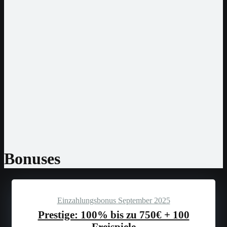
EUR
USD
CHF
CAD
BRL
Entwickler
Pragmatic Play
Play’n GO
NetEnt
Nolimit City
Hacksaw
Amatic
BGaming
BigTimeGaming
Gamomat
Bonuses
Einzahlungsbonus September 2025
Prestige: 100% bis zu 750€ + 100
Freispiele