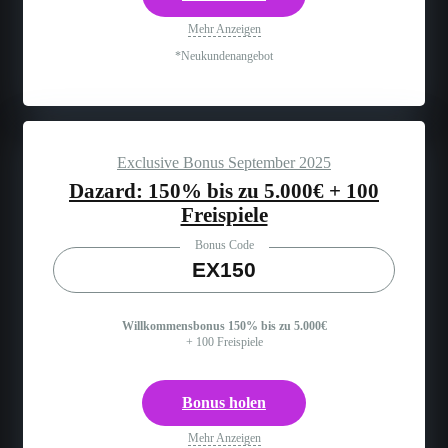
Mehr Anzeigen
*Neukundenangebot
Exclusive Bonus September 2025
Dazard: 150% bis zu 5.000€ + 100
Freispiele
Bonus Code
EX150
Willkommensbonus 150% bis zu 5.000€
+ 100 Freispiele
Bonus holen
Mehr Anzeigen