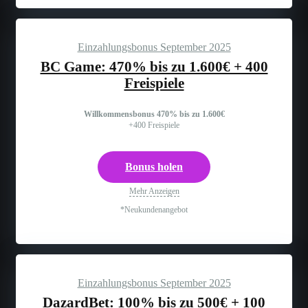
Einzahlungsbonus September 2025
BC Game: 470% bis zu 1.600€ + 400
Freispiele
Willkommensbonus 470% bis zu 1.600€
+400 Freispiele
Bonus holen
Mehr Anzeigen
*Neukundenangebot
Einzahlungsbonus September 2025
DazardBet: 100% bis zu 500€ + 100