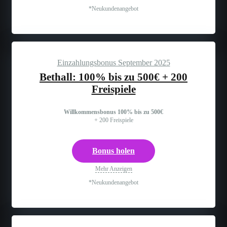
*Neukundenangebot
Einzahlungsbonus September 2025
Bethall: 100% bis zu 500€ + 200
Freispiele
Willkommensbonus 100% bis zu 500€
+ 200 Freispiele
Bonus holen
Mehr Anzeigen
*Neukundenangebot