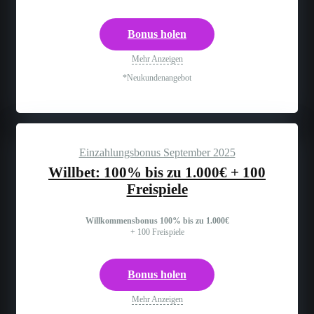
Bonus holen
Mehr Anzeigen
*Neukundenangebot
Einzahlungsbonus September 2025
Willbet: 100% bis zu 1.000€ + 100
Freispiele
Willkommensbonus 100% bis zu 1.000€
+ 100 Freispiele
Bonus holen
Mehr Anzeigen