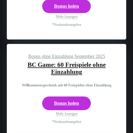
Bonus holen
Mehr Anzeigen
*Neukundenangebot
Bonus ohne Einzahlung September 2025
BC Game: 60 Freispiele ohne
Einzahlung
Willkommensgeschenk mit 60 Freispielen ohne Einzahlung
Bonus holen
Mehr Anzeigen
*Neukundenangebot