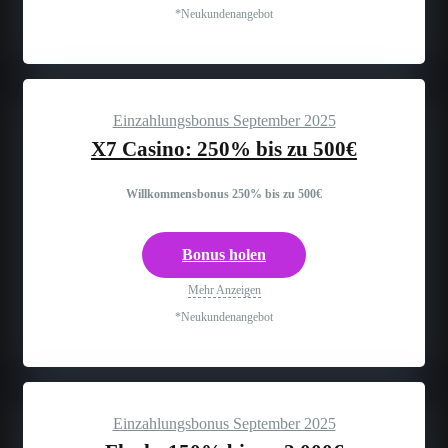
*Neukundenangebot
Einzahlungsbonus September 2025
X7 Casino: 250% bis zu 500€
Willkommensbonus 250% bis zu 500€
Bonus holen
Mehr Anzeigen
*Neukundenangebot
Einzahlungsbonus September 2025