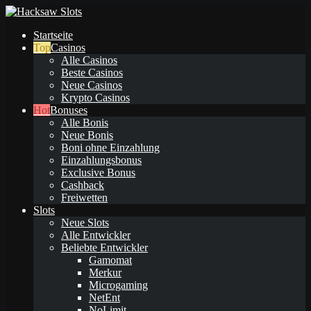
Startseite
Casinos
Alle Casinos
Beste Casinos
Neue Casinos
Krypto Casinos
Bonuses
Alle Bonis
Neue Bonis
Boni ohne Einzahlung
Einzahlungsbonus
Exclusive Bonus
Cashback
Freiwetten
Slots
Neue Slots
Alle Entwickler
Beliebte Entwickler
Gamomat
Merkur
Microgaming
NetEnt
NoLimit