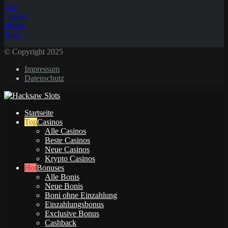
Alle
Fußball
eSport
Tipps
© Copyright 2025
Impressum
Datenschutz
Startseite
Casinos
Alle Casinos
Beste Casinos
Neue Casinos
Krypto Casinos
Bonuses
Alle Bonis
Neue Bonis
Boni ohne Einzahlung
Einzahlungsbonus
Exclusive Bonus
Cashback