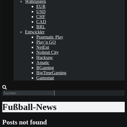
Währungen
EUR
USD
CHF
CAD
BRL
Entwickler
Pragmatic Play
Play’n GO
NetEnt
Nolimit City
Hacksaw
Amatic
BGaming
BigTimeGaming
Gamomat
Fußball-News
Posts not found