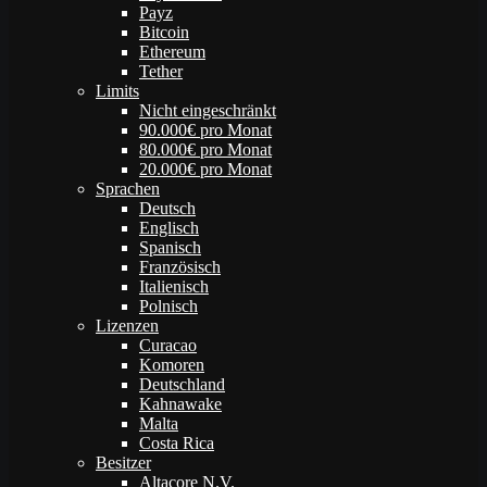
Payz
Bitcoin
Ethereum
Tether
Limits
Nicht eingeschränkt
90.000€ pro Monat
80.000€ pro Monat
20.000€ pro Monat
Sprachen
Deutsch
Englisch
Spanisch
Französisch
Italienisch
Polnisch
Lizenzen
Curacao
Komoren
Deutschland
Kahnawake
Malta
Costa Rica
Besitzer
Altacore N.V.