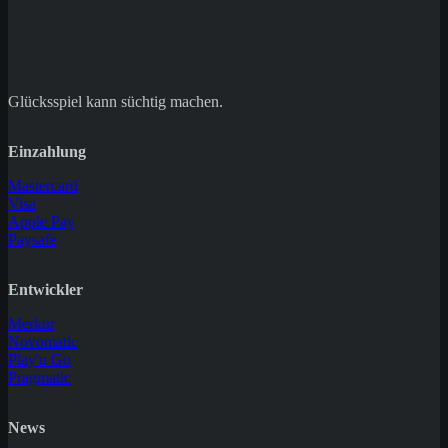
Glücksspiel kann süchtig machen.
Einzahlung
Mastercard
Visa
Apple Pay
Paysafe
Entwickler
Merkur
Novomatic
Play'n Go
Pragmatic
News