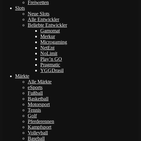
Freiwetten
Slots
Neue Slots
Alle Entwickler
Beliebte Entwickler
Gamomat
Merkur
Microgaming
NetEnt
NoLimit
Play’n GO
Pragmatic
YGGDrasil
Märkte
Alle Märkte
eSports
Fußball
Basketball
Motorsport
Tennis
Golf
Pferderennen
Kampfsport
Volleyball
Baseball