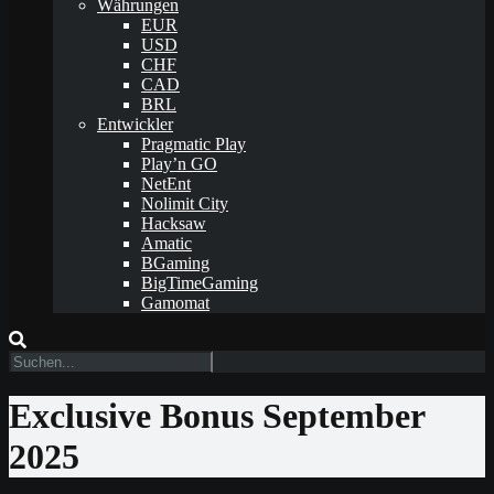
Währungen
EUR
USD
CHF
CAD
BRL
Entwickler
Pragmatic Play
Play’n GO
NetEnt
Nolimit City
Hacksaw
Amatic
BGaming
BigTimeGaming
Gamomat
Exclusive Bonus September
2025