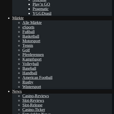
Play’n GO
Pragmatic
YGGDrasil
Märkte
Alle Märkte
eSports
Fußball
Basketball
Motorsport
Tennis
Golf
Pferderennen
Kampfsport
Volleyball
Baseball
Handball
American Football
Rugby
Wintersport
News
Casino-Reviews
Slot-Reviews
Slot-Release
Casino-Ticker