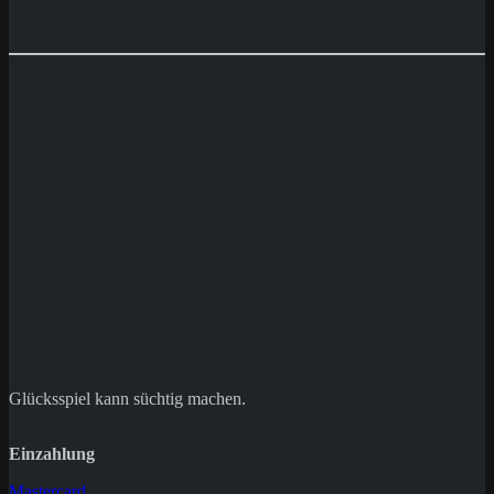
Glücksspiel kann süchtig machen.
Einzahlung
Mastercard