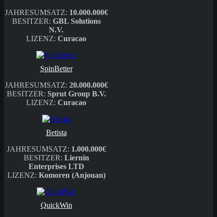
JAHRESUMSATZ:
10.000.000€
BESITZER:
GBL Solutions
N.V.
LIZENZ:
Curacao
SpinBetter
JAHRESUMSATZ:
20.000.000€
BESITZER:
Sprut Group B.V.
LIZENZ:
Curacao
Betista
JAHRESUMSATZ:
1.000.000€
BESITZER:
Liernin
Enterprises LTD
LIZENZ:
Komoren (Anjouan)
QuickWin