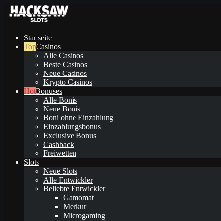
Startseite
Casinos
Alle Casinos
Beste Casinos
Neue Casinos
Krypto Casinos
Bonuses
Alle Bonis
Neue Bonis
Boni ohne Einzahlung
Einzahlungsbonus
Exclusive Bonus
Cashback
Freiwetten
Slots
Neue Slots
Alle Entwickler
Beliebte Entwickler
Gamomat
Merkur
Microgaming