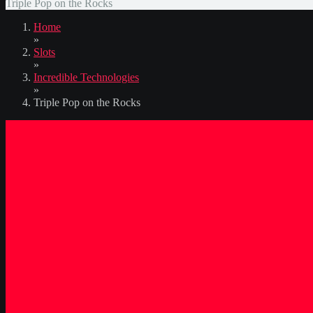
Triple Pop on the Rocks
Home
»
Slots
»
Incredible Technologies
»
Triple Pop on the Rocks