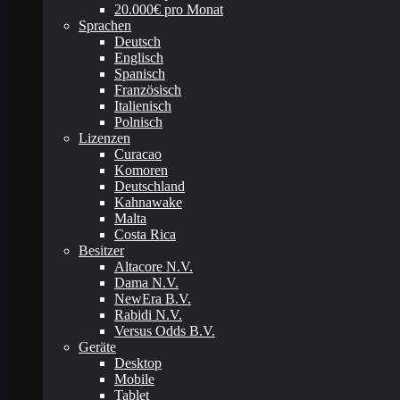
20.000€ pro Monat
Sprachen
Deutsch
Englisch
Spanisch
Französisch
Italienisch
Polnisch
Lizenzen
Curacao
Komoren
Deutschland
Kahnawake
Malta
Costa Rica
Besitzer
Altacore N.V.
Dama N.V.
NewEra B.V.
Rabidi N.V.
Versus Odds B.V.
Geräte
Desktop
Mobile
Tablet