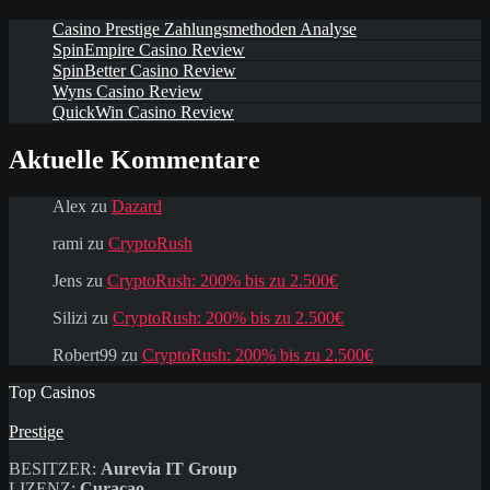
Casino Prestige Zahlungsmethoden Analyse
SpinEmpire Casino Review
SpinBetter Casino Review
Wyns Casino Review
QuickWin Casino Review
Aktuelle Kommentare
Alex
zu
Dazard
rami
zu
CryptoRush
Jens
zu
CryptoRush: 200% bis zu 2.500€
Silizi
zu
CryptoRush: 200% bis zu 2.500€
Robert99
zu
CryptoRush: 200% bis zu 2.500€
Top Casinos
Prestige
BESITZER:
Aurevia IT Group
LIZENZ:
Curacao