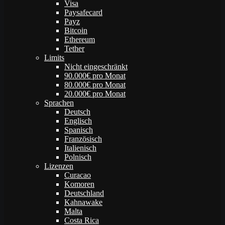
Visa
Paysafecard
Payz
Bitcoin
Ethereum
Tether
Limits
Nicht eingeschränkt
90.000€ pro Monat
80.000€ pro Monat
20.000€ pro Monat
Sprachen
Deutsch
Englisch
Spanisch
Französisch
Italienisch
Polnisch
Lizenzen
Curacao
Komoren
Deutschland
Kahnawake
Malta
Costa Rica