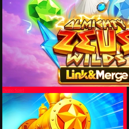
Demo Spiel