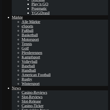
Play’n GO
Pragmatic
YGGDrasil
Märkte
Alle Märkte
eSports
Fußball
Basketball
Motorsport
Tennis
Golf
Pferderennen
Kampfsport
Volleyball
Baseball
Handball
American Football
Rugby
Wintersport
News
Casino-Reviews
Slot-Reviews
Slot-Release
Casino-Ticker