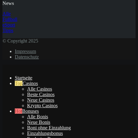
News
Alle
Fußball
eSport
Tipps
© Copyright 2025
Impressum
Datenschutz
Startseite
Casinos
Alle Casinos
Beste Casinos
Neue Casinos
Krypto Casinos
Bonuses
Alle Bonis
Neue Bonis
Boni ohne Einzahlung
Einzahlungsbonus