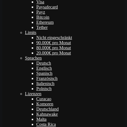
Visa
Paysafecard
Payz
Bitcoin
Ethereum
Tether
Limits
Nicht eingeschränkt
90.000€ pro Monat
80.000€ pro Monat
20.000€ pro Monat
Sprachen
Deutsch
Englisch
Spanisch
Französisch
Italienisch
Polnisch
Lizenzen
Curacao
Komoren
Deutschland
Kahnawake
Malta
Costa Rica