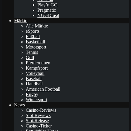
Play’n GO
Pragmatic
YGGDrasil
Märkte
Alle Märkte
eSports
Fußball
Basketball
Motorsport
Tennis
Golf
Pferderennen
Kampfsport
Volleyball
Baseball
Handball
American Football
Rugby
Wintersport
News
Casino-Reviews
Slot-Reviews
Slot-Release
Casino-Ticker