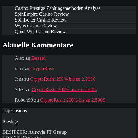
Casino Prestige Zahlungsmethoden Analyse
SpinEmpire Casino Review
SpinBetter Casino Review
Wyns Casino Review
QuickWin Casino Review
Aktuelle Kommentare
Alex
zu
Dazard
rami
zu
CryptoRush
Jens
zu
CryptoRush: 200% bis zu 2.500€
Silizi
zu
CryptoRush: 200% bis zu 2.500€
Robert99
zu
CryptoRush: 200% bis zu 2.500€
Top Casinos
Prestige
BESITZER:
Aurevia IT Group
LIZENZ:
Curacao