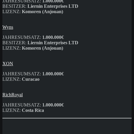
JAHRESUMSATZ:
1.000.000€
BESITZER:
Liernin Enterprises LTD
LIZENZ:
Komoren (Anjouan)
Wyns
JAHRESUMSATZ:
1.000.000€
BESITZER:
Liernin Enterprises LTD
LIZENZ:
Komoren (Anjouan)
XON
JAHRESUMSATZ:
1.000.000€
LIZENZ:
Curacao
RichRoyal
JAHRESUMSATZ:
1.000.000€
LIZENZ:
Costa Rica