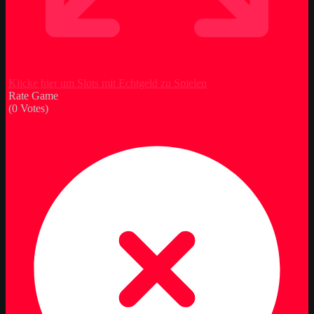
Klicke hier um Slots mit Echtgeld zu Spielen
Rate Game
(
0
Votes)