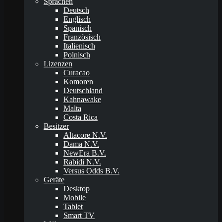
Sprachen
Deutsch
Englisch
Spanisch
Französisch
Italienisch
Polnisch
Lizenzen
Curacao
Komoren
Deutschland
Kahnawake
Malta
Costa Rica
Besitzer
Altacore N.V.
Dama N.V.
NewEra B.V.
Rabidi N.V.
Versus Odds B.V.
Geräte
Desktop
Mobile
Tablet
Smart TV