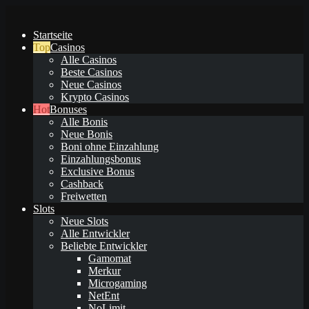
Startseite
Casinos
Alle Casinos
Beste Casinos
Neue Casinos
Krypto Casinos
Bonuses
Alle Bonis
Neue Bonis
Boni ohne Einzahlung
Einzahlungsbonus
Exclusive Bonus
Cashback
Freiwetten
Slots
Neue Slots
Alle Entwickler
Beliebte Entwickler
Gamomat
Merkur
Microgaming
NetEnt
NoLimit