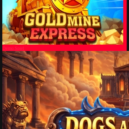
Demo Spiel