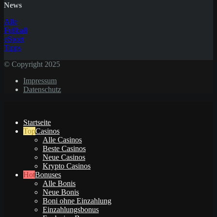
News
Alle
Fußball
eSport
Tipps
© Copyright 2025
Impressum
Datenschutz
Startseite
Casinos
Alle Casinos
Beste Casinos
Neue Casinos
Krypto Casinos
Bonuses
Alle Bonis
Neue Bonis
Boni ohne Einzahlung
Einzahlungsbonus