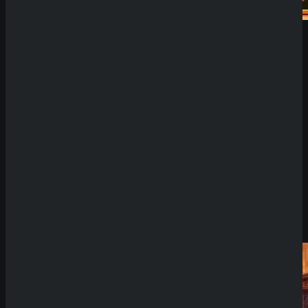
Demo Spiel
Demo Spiel