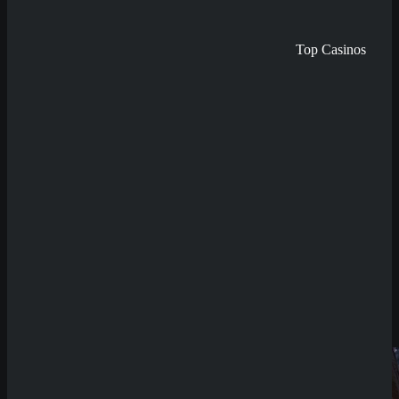
Top Casinos