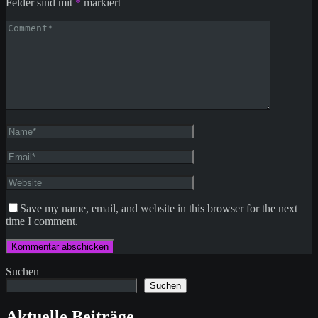
Felder sind mit
*
markiert
Save my name, email, and website in this browser for the next
time I comment.
Suchen
Suchen
Aktuelle Beiträge