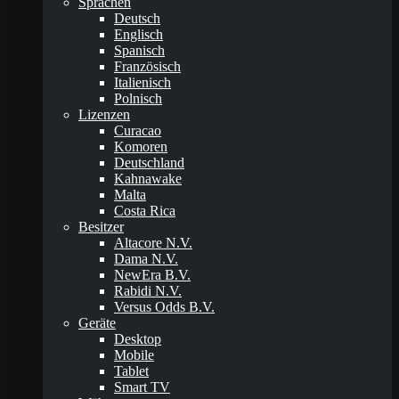
Sprachen
Deutsch
Englisch
Spanisch
Französisch
Italienisch
Polnisch
Lizenzen
Curacao
Komoren
Deutschland
Kahnawake
Malta
Costa Rica
Besitzer
Altacore N.V.
Dama N.V.
NewEra B.V.
Rabidi N.V.
Versus Odds B.V.
Geräte
Desktop
Mobile
Tablet
Smart TV