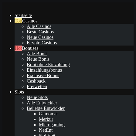
Startseite
Casinos
Alle Casinos
Beste Casinos
Neue Casinos
Krypto Casinos
Bonuses
Alle Bonis
Neue Bonis
Boni ohne Einzahlung
Einzahlungsbonus
Exclusive Bonus
Cashback
Freiwetten
Slots
Neue Slots
Alle Entwickler
Beliebte Entwickler
Gamomat
Merkur
Microgaming
NetEnt
NoLimit