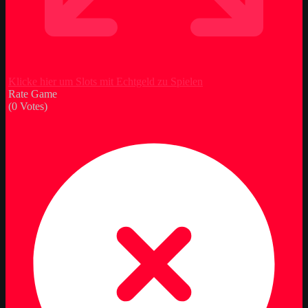
Klicke hier um Slots mit Echtgeld zu Spielen
Rate Game
(
0
Votes)