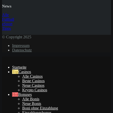
News
Alle
Fußball
eSport
Tipps
© Copyright 2025
Impressum
Datenschutz
Startseite
Casinos
Alle Casinos
Beste Casinos
Neue Casinos
Krypto Casinos
Bonuses
Alle Bonis
Neue Bonis
Boni ohne Einzahlung
Einzahlungsbonus