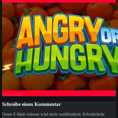
Demo Spiel
Demo Spiel
Schreibe einen Kommentar
Deine E-Mail-Adresse wird nicht veröffentlicht.
Erforderliche