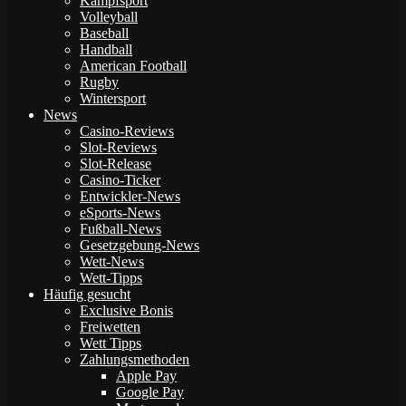
Kampfsport
Volleyball
Baseball
Handball
American Football
Rugby
Wintersport
News
Casino-Reviews
Slot-Reviews
Slot-Release
Casino-Ticker
Entwickler-News
eSports-News
Fußball-News
Gesetzgebung-News
Wett-News
Wett-Tipps
Häufig gesucht
Exclusive Bonis
Freiwetten
Wett Tipps
Zahlungsmethoden
Apple Pay
Google Pay