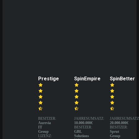
Save my name, email, and website in this
browser for the next time I comment.
Prestige
SpinEmpire
SpinBetter
BESITZER:
JAHRESUMSATZ:
JAHRESUMSATZ
Aurevia
10.000.000€
20.000.000€
IT
BESITZER:
BESITZER:
Group
GBL
Sprut
LIZENZ:
Solutions
Group