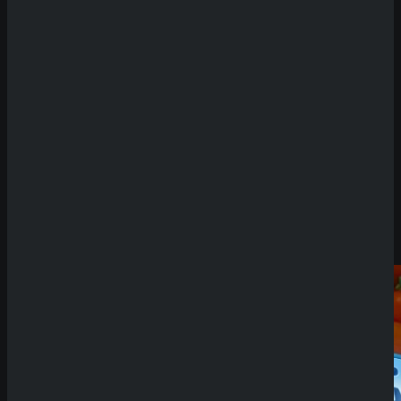
Demo Spiel