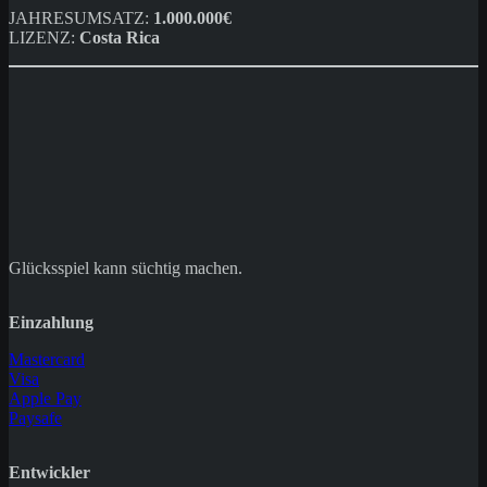
JAHRESUMSATZ:
1.000.000€
LIZENZ:
Costa Rica
Glücksspiel kann süchtig machen.
Einzahlung
Mastercard
Visa
Apple Pay
Paysafe
Entwickler