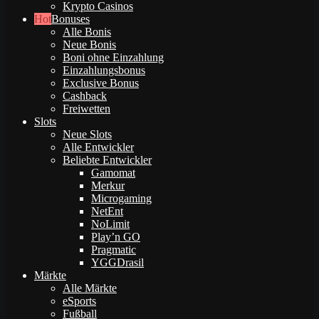
Krypto Casinos
Bonuses
Alle Bonis
Neue Bonis
Boni ohne Einzahlung
Einzahlungsbonus
Exclusive Bonus
Cashback
Freiwetten
Slots
Neue Slots
Alle Entwickler
Beliebte Entwickler
Gamomat
Merkur
Microgaming
NetEnt
NoLimit
Play’n GO
Pragmatic
YGGDrasil
Märkte
Alle Märkte
eSports
Fußball