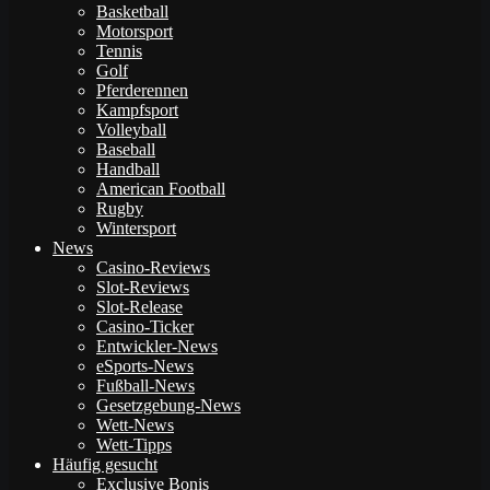
Basketball
Motorsport
Tennis
Golf
Pferderennen
Kampfsport
Volleyball
Baseball
Handball
American Football
Rugby
Wintersport
News
Casino-Reviews
Slot-Reviews
Slot-Release
Casino-Ticker
Entwickler-News
eSports-News
Fußball-News
Gesetzgebung-News
Wett-News
Wett-Tipps
Häufig gesucht
Exclusive Bonis