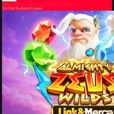
Klicke hier um Slots mit Echtgeld zu Spielen
Try Our Featured Games