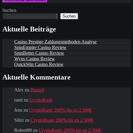
Suchen
Suchen
Aktuelle Beiträge
Casino Prestige Zahlungsmethoden Analyse
SpinEmpire Casino Review
SpinBetter Casino Review
Wyns Casino Review
QuickWin Casino Review
Aktuelle Kommentare
Alex
zu
Dazard
rami
zu
CryptoRush
Jens
zu
CryptoRush: 200% bis zu 2.500€
Silizi
zu
CryptoRush: 200% bis zu 2.500€
Robert99
zu
CryptoRush: 200% bis zu 2.500€