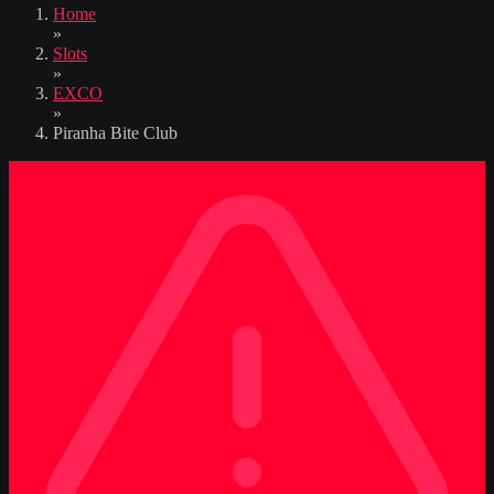
Home
»
Slots
»
EXCO
»
Piranha Bite Club