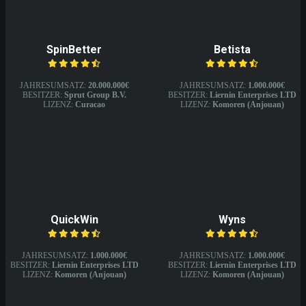
SpinBetter
Betista
JAHRESUMSATZ:
20.000.000€
JAHRESUMSATZ:
1.000.000€
BESITZER:
Sprut Group B.V.
BESITZER:
Liernin Enterprises LTD
LIZENZ:
Curacao
LIZENZ:
Komoren (Anjouan)
QuickWin
Wyns
JAHRESUMSATZ:
1.000.000€
JAHRESUMSATZ:
1.000.000€
BESITZER:
Liernin Enterprises LTD
BESITZER:
Liernin Enterprises LTD
LIZENZ:
Komoren (Anjouan)
LIZENZ:
Komoren (Anjouan)