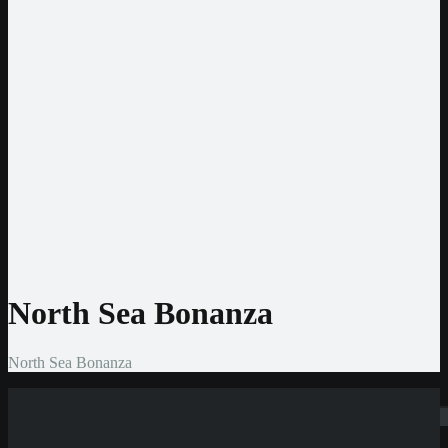
EUR
USD
CHF
CAD
BRL
Entwickler
Pragmatic Play
Play’n GO
NetEnt
Nolimit City
Hacksaw
Amatic
BGaming
BigTimeGaming
Gamomat
North Sea Bonanza
North Sea Bonanza
Suchen
Home
»