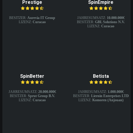
Prestige
SpinEmpire
BESITZER:
Aurevia IT Group
JAHRESUMSATZ:
10.000.000€
LIZENZ:
Curacao
BESITZER:
GBL Solutions N.V.
LIZENZ:
Curacao
SpinBetter
Betista
JAHRESUMSATZ:
20.000.000€
JAHRESUMSATZ:
1.000.000€
BESITZER:
Sprut Group B.V.
BESITZER:
Liernin Enterprises LTD
LIZENZ:
Curacao
LIZENZ:
Komoren (Anjouan)