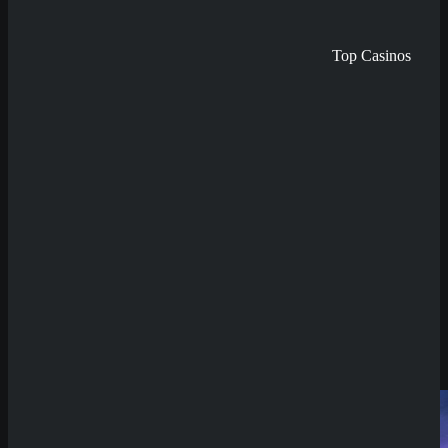
Top Casinos