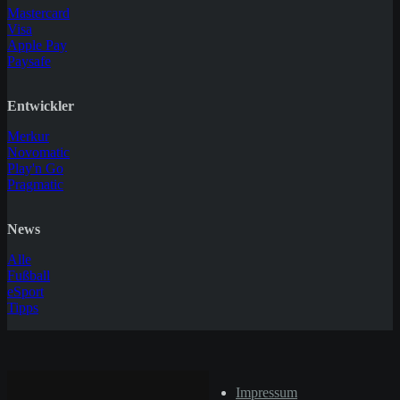
Mastercard
Visa
Apple Pay
Paysafe
Entwickler
Merkur
Novomatic
Play'n Go
Pragmatic
News
Alle
Fußball
eSport
Tipps
© Copyright 2025
Impressum