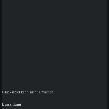
Glücksspiel kann süchtig machen.
Einzahlung