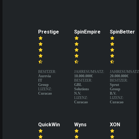
browser for the next time I comment.
Prestige
SpinEmpire
SpinBetter
BESITZER:
JAHRESUMSATZ:
JAHRESUMSATZ
Aurevia
10.000.000€
20.000.000€
IT
BESITZER:
BESITZER:
Group
GBL
Sprut
LIZENZ:
Solutions
Group
Curacao
N.V.
B.V.
LIZENZ:
LIZENZ:
Curacao
Curacao
QuickWin
Wyns
XON