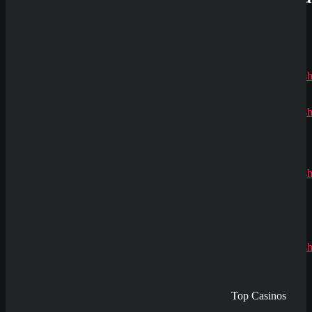
Alex
zu
Dazard
rami
zu
CryptoRus
Jens
zu
CryptoRush
200% bis
zu 2.500€
Silizi
zu
CryptoRush
200% bis
zu 2.500€
Klicke hier um Slots mit Echtgeld zu Spielen
Robert99
Rate Game
zu
(
0
Votes)
CryptoRush
200% bis
zu 2.500€
Top Casinos