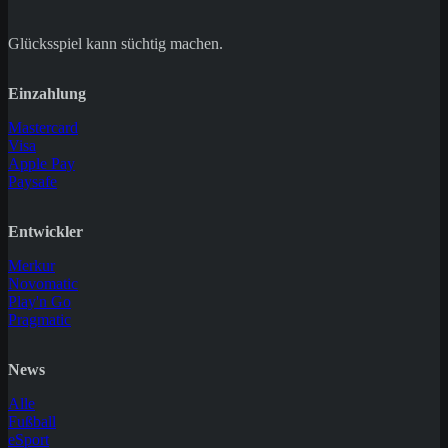
Glücksspiel kann süchtig machen.
Einzahlung
Mastercard
Visa
Apple Pay
Paysafe
Entwickler
Merkur
Novomatic
Play'n Go
Pragmatic
News
Alle
Fußball
eSport