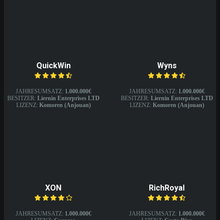
QuickWin
Wyns
JAHRESUMSATZ:
1.000.000€
JAHRESUMSATZ:
1.000.000€
BESITZER:
Liernin Enterprises LTD
BESITZER:
Liernin Enterprises LTD
LIZENZ:
Komoren (Anjouan)
LIZENZ:
Komoren (Anjouan)
XON
RichRoyal
JAHRESUMSATZ:
1.000.000€
JAHRESUMSATZ:
1.000.000€