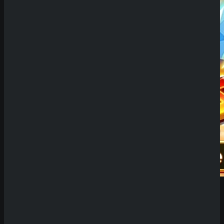
Demo Spiel