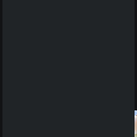
Echtgeldmodus
Demo spielen
Having issues with
Next Stop Riches
?
Submit
Klicke hier um Slots mit Echtgeld zu Spielen
Try Our Featured Games