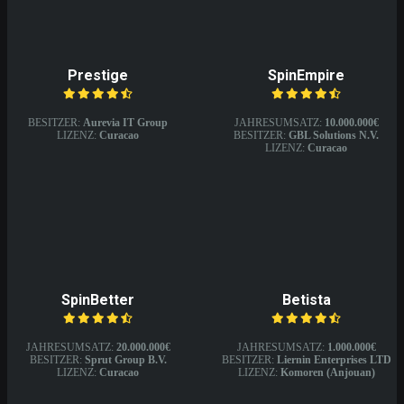
Prestige
SpinEmpire
BESITZER:
Aurevia IT Group
JAHRESUMSATZ:
10.000.000€
LIZENZ:
Curacao
BESITZER:
GBL Solutions N.V.
LIZENZ:
Curacao
SpinBetter
Betista
JAHRESUMSATZ:
20.000.000€
JAHRESUMSATZ:
1.000.000€
BESITZER:
Sprut Group B.V.
BESITZER:
Liernin Enterprises LTD
LIZENZ:
Curacao
LIZENZ:
Komoren (Anjouan)