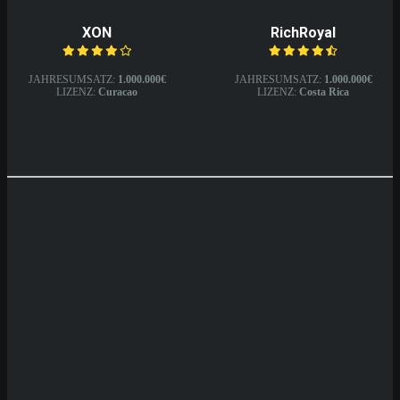
XON
RichRoyal
JAHRESUMSATZ:
1.000.000€
JAHRESUMSATZ:
1.000.000€
LIZENZ:
Curacao
LIZENZ:
Costa Rica