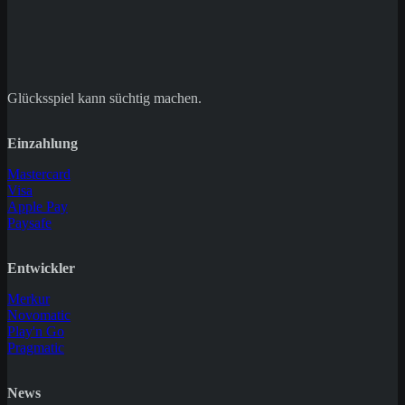
Glücksspiel kann süchtig machen.
Einzahlung
Mastercard
Visa
Apple Pay
Paysafe
Entwickler
Merkur
Novomatic
Play'n Go
Pragmatic
News