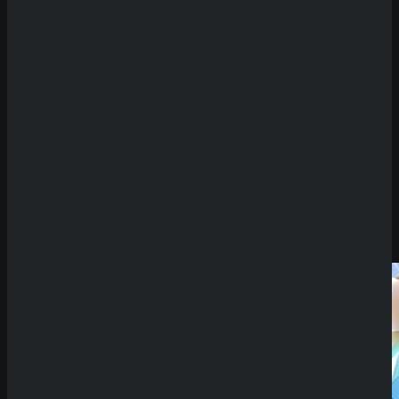
Echtgeldmodus
Demo spielen
Having issues with
Miss Cherry Wild Frames
?
Submit
Klicke hier um Slots mit Echtgeld zu Spielen
Try Our Featured Games