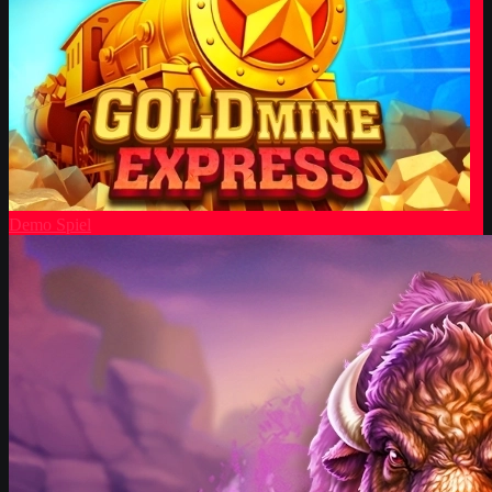
Demo Spiel