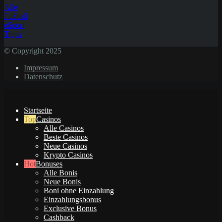
Alle
Fußball
eSport
Tipps
© Copyright 2025
Impressum
Datenschutz
Startseite
Casinos
Alle Casinos
Beste Casinos
Neue Casinos
Krypto Casinos
Bonuses
Alle Bonis
Neue Bonis
Boni ohne Einzahlung
Einzahlungsbonus
Exclusive Bonus
Cashback