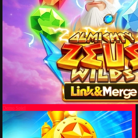
Demo Spiel