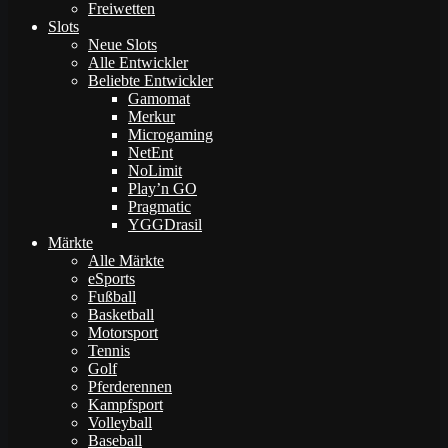
Freiwetten
Slots
Neue Slots
Alle Entwickler
Beliebte Entwickler
Gamomat
Merkur
Microgaming
NetEnt
NoLimit
Play’n GO
Pragmatic
YGGDrasil
Märkte
Alle Märkte
eSports
Fußball
Basketball
Motorsport
Tennis
Golf
Pferderennen
Kampfsport
Volleyball
Baseball