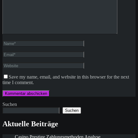
Save my name, email, and website in this browser for the next
time I comment.
Suchen
Suchen
Aktuelle Beiträge
Casino Prestige Zahlungsmethoden Analyse