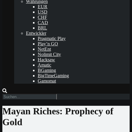
Währungen
EUR
USD
CHF
CAD
BRL
Entwickler
Pragmatic Play
Play’n GO
NetEnt
Nolimit City
Hacksaw
Amatic
BGaming
BigTimeGaming
Gamomat
Mayan Riches: Prophecy of
Gold