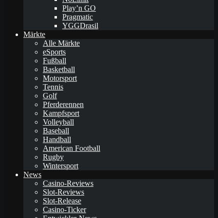
Play’n GO
Pragmatic
YGGDrasil
Märkte
Alle Märkte
eSports
Fußball
Basketball
Motorsport
Tennis
Golf
Pferderennen
Kampfsport
Volleyball
Baseball
Handball
American Football
Rugby
Wintersport
News
Casino-Reviews
Slot-Reviews
Slot-Release
Casino-Ticker