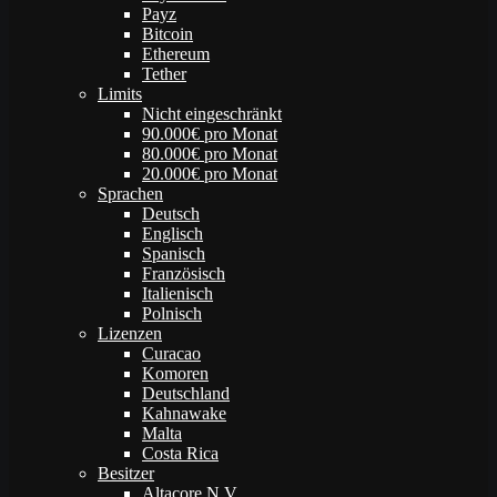
Payz
Bitcoin
Ethereum
Tether
Limits
Nicht eingeschränkt
90.000€ pro Monat
80.000€ pro Monat
20.000€ pro Monat
Sprachen
Deutsch
Englisch
Spanisch
Französisch
Italienisch
Polnisch
Lizenzen
Curacao
Komoren
Deutschland
Kahnawake
Malta
Costa Rica
Besitzer
Altacore N.V.