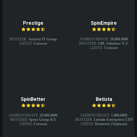
Prestige
SpinEmpire
BESITZER:
Aurevia IT Group
JAHRESUMSATZ:
10.000.000€
LIZENZ:
Curacao
BESITZER:
GBL Solutions N.V.
LIZENZ:
Curacao
SpinBetter
Betista
JAHRESUMSATZ:
20.000.000€
JAHRESUMSATZ:
1.000.000€
BESITZER:
Sprut Group B.V.
BESITZER:
Liernin Enterprises LTD
LIZENZ:
Curacao
LIZENZ:
Komoren (Anjouan)