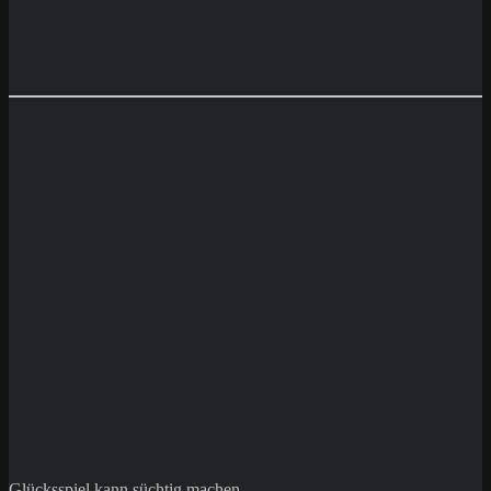
Glücksspiel kann süchtig machen.