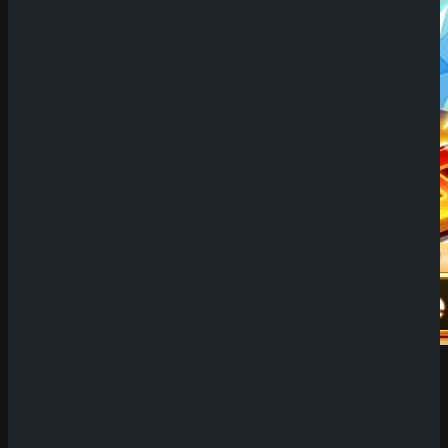
Demo Spiel