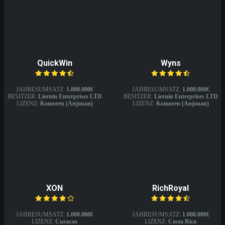
QuickWin
Wyns
JAHRESUMSATZ:
1.000.000€
JAHRESUMSATZ:
1.000.000€
BESITZER:
Liernin Enterprises LTD
BESITZER:
Liernin Enterprises LTD
LIZENZ:
Komoren (Anjouan)
LIZENZ:
Komoren (Anjouan)
XON
RichRoyal
JAHRESUMSATZ:
1.000.000€
JAHRESUMSATZ:
1.000.000€
LIZENZ:
Curacao
LIZENZ:
Costa Rica