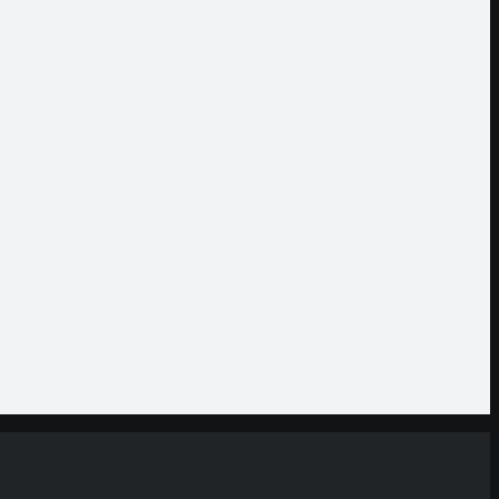
Suchen
Suchen