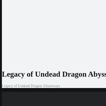
Entw
Legacy of Undead Dragon Abys
Legacy of Undead Dragon Abyssways
Home
»