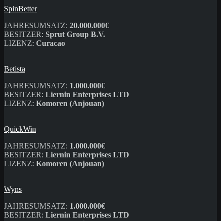
SpinBetter
JAHRESUMSATZ:
20.000.000€
BESITZER:
Sprut Group B.V.
LIZENZ:
Curacao
Betista
JAHRESUMSATZ:
1.000.000€
BESITZER:
Liernin Enterprises LTD
LIZENZ:
Komoren (Anjouan)
QuickWin
JAHRESUMSATZ:
1.000.000€
BESITZER:
Liernin Enterprises LTD
LIZENZ:
Komoren (Anjouan)
Wyns
JAHRESUMSATZ:
1.000.000€
BESITZER:
Liernin Enterprises LTD