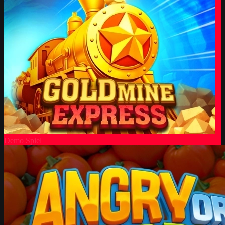
Demo Spiel