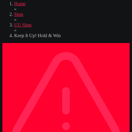
Home
»
Slots
»
UU Slots
»
Keep It Up! Hold & Win