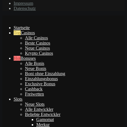
Impressum
Datenschutz
Startseite
Casinos
Alle Casinos
Beste Casinos
Neue Casinos
Krypto Casinos
Bonuses
Alle Bonis
Neue Bonis
Boni ohne Einzahlung
Einzahlungsbonus
Exclusive Bonus
Cashback
Freiwetten
Slots
Neue Slots
Alle Entwickler
Beliebte Entwickler
Gamomat
Merkur