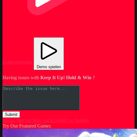
Echtgeldmodus
Demo spielen
Having issues with
Keep It Up! Hold & Win
?
Submit
Klicke hier um Slots mit Echtgeld zu Spielen
Try Our Featured Games