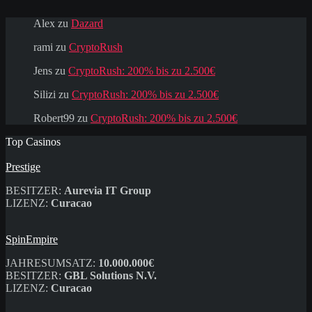
Alex
zu
Dazard
rami
zu
CryptoRush
Jens
zu
CryptoRush: 200% bis zu 2.500€
Silizi
zu
CryptoRush: 200% bis zu 2.500€
Robert99
zu
CryptoRush: 200% bis zu 2.500€
Top Casinos
Prestige
BESITZER:
Aurevia IT Group
LIZENZ:
Curacao
SpinEmpire
JAHRESUMSATZ:
10.000.000€
BESITZER:
GBL Solutions N.V.
LIZENZ:
Curacao