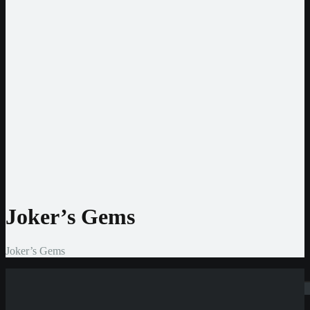
EUR
USD
CHF
CAD
BRL
Entwickler
Pragmatic Play
Play’n GO
NetEnt
Nolimit City
Hacksaw
Amatic
BGaming
BigTimeGaming
Gamomat
Joker’s Gems
Joker’s Gems
Suchen
Home
»