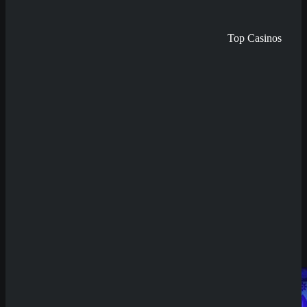
Top Casinos