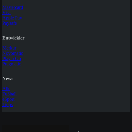
Mastercard
Visa
Apple Pay
Paysafe
Entwickler
Merkur
Novomatic
Play'n Go
Pragmatic
News
Alle
Fußball
eSport
Tipps
© Copyright 2025