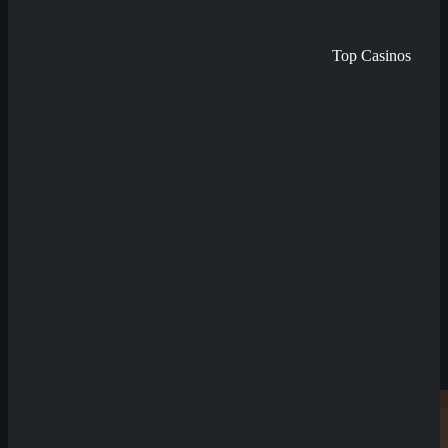
Top Casinos