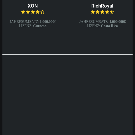
XON
RichRoyal
JAHRESUMSATZ:
1.000.000€
JAHRESUMSATZ:
1.000.000€
LIZENZ:
Curacao
LIZENZ:
Costa Rica