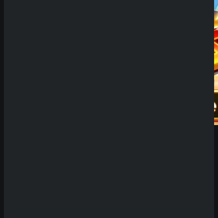
Demo Spiel