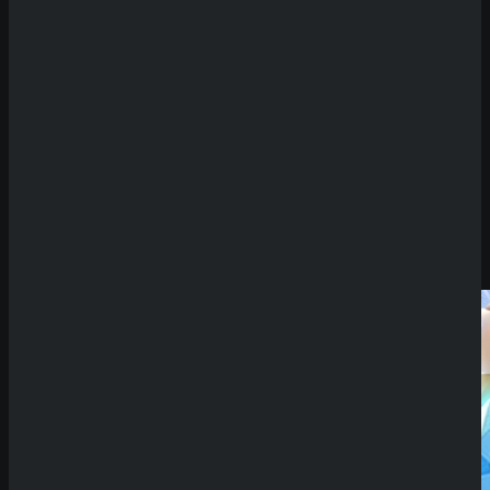
Echtgeldmodus
Demo spielen
Having issues with
Ice Fire Legends
?
Submit
Klicke hier um Slots mit Echtgeld zu Spielen
Try Our Featured Games