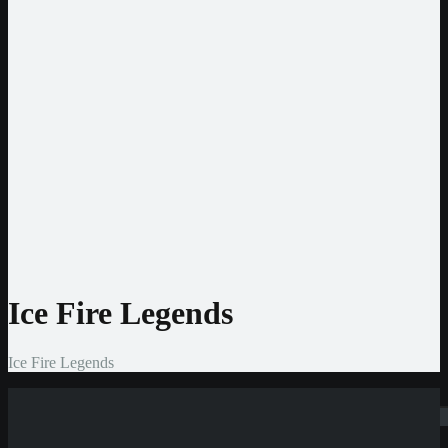
EUR
USD
CHF
CAD
BRL
Entwickler
Pragmatic Play
Play’n GO
NetEnt
Nolimit City
Hacksaw
Amatic
BGaming
BigTimeGaming
Gamomat
Ice Fire Legends
Ice Fire Legends
Suchen
Home
»