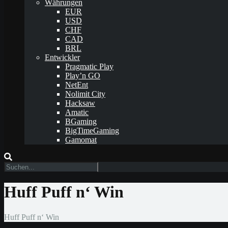
Währungen
EUR
USD
CHF
CAD
BRL
Entwickler
Pragmatic Play
Play’n GO
NetEnt
Nolimit City
Hacksaw
Amatic
BGaming
BigTimeGaming
Gamomat
Huff Puff n‘ Win
Huff Puff n‘ Win