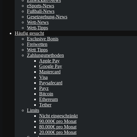
Entwickler-News
eSports-News
Fußball-News
Gesetzgebung-News
Wett-News
Wett-Tipps
Häufig gesucht
Exclusive Bonis
Freiwetten
Wett Tipps
Zahlungsmethoden
Apple Pay
Google Pay
Mastercard
Visa
Paysafecard
Payz
Bitcoin
Ethereum
Tether
Limits
Nicht eingeschränkt
90.000€ pro Monat
80.000€ pro Monat
20.000€ pro Monat