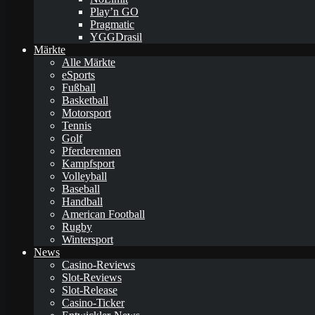
Play’n GO
Pragmatic
YGGDrasil
Märkte
Alle Märkte
eSports
Fußball
Basketball
Motorsport
Tennis
Golf
Pferderennen
Kampfsport
Volleyball
Baseball
Handball
American Football
Rugby
Wintersport
News
Casino-Reviews
Slot-Reviews
Slot-Release
Casino-Ticker