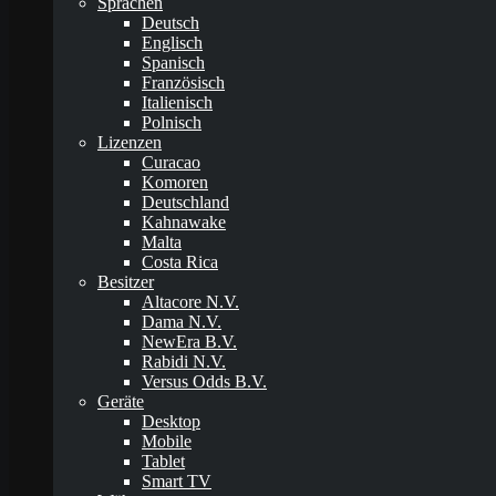
Sprachen
Deutsch
Englisch
Spanisch
Französisch
Italienisch
Polnisch
Lizenzen
Curacao
Komoren
Deutschland
Kahnawake
Malta
Costa Rica
Besitzer
Altacore N.V.
Dama N.V.
NewEra B.V.
Rabidi N.V.
Versus Odds B.V.
Geräte
Desktop
Mobile
Tablet
Smart TV