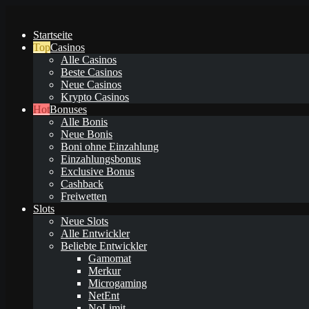
Startseite
Casinos
Alle Casinos
Beste Casinos
Neue Casinos
Krypto Casinos
Bonuses
Alle Bonis
Neue Bonis
Boni ohne Einzahlung
Einzahlungsbonus
Exclusive Bonus
Cashback
Freiwetten
Slots
Neue Slots
Alle Entwickler
Beliebte Entwickler
Gamomat
Merkur
Microgaming
NetEnt
NoLimit