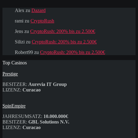
Alex
zu
Dazard
rami
zu
CryptoRush
Jens
zu
CryptoRush: 200% bis zu 2.500€
Silizi
zu
CryptoRush: 200% bis zu 2.500€
Robert99
zu
CryptoRush: 200% bis zu 2.500€
Top Casinos
Prestige
BESITZER:
Aurevia IT Group
LIZENZ:
Curacao
SpinEmpire
JAHRESUMSATZ:
10.000.000€
BESITZER:
GBL Solutions N.V.
LIZENZ:
Curacao