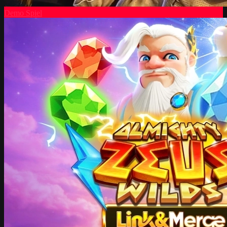
Demo Spiel