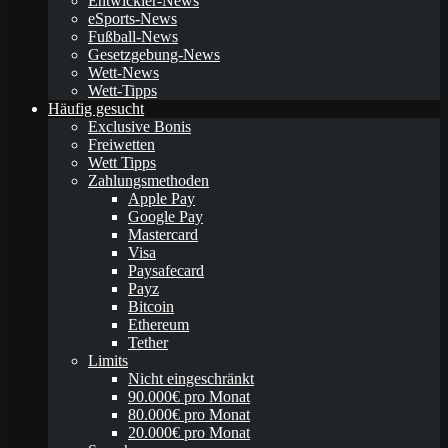
Entwickler-News
eSports-News
Fußball-News
Gesetzgebung-News
Wett-News
Wett-Tipps
Häufig gesucht
Exclusive Bonis
Freiwetten
Wett Tipps
Zahlungsmethoden
Apple Pay
Google Pay
Mastercard
Visa
Paysafecard
Payz
Bitcoin
Ethereum
Tether
Limits
Nicht eingeschränkt
90.000€ pro Monat
80.000€ pro Monat
20.000€ pro Monat