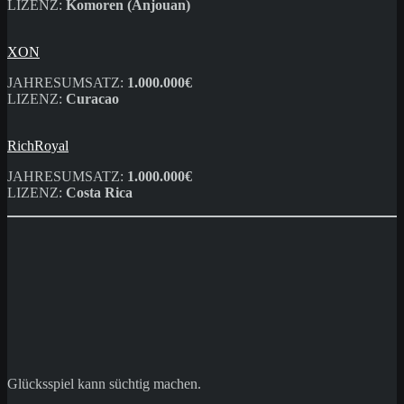
LIZENZ:
Komoren (Anjouan)
XON
JAHRESUMSATZ:
1.000.000€
LIZENZ:
Curacao
RichRoyal
JAHRESUMSATZ:
1.000.000€
LIZENZ:
Costa Rica
Glücksspiel kann süchtig machen.