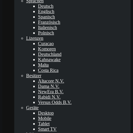
Sprachen
Deutsch
Englisch
Spanisch
Französisch
Italienisch
Polnisch
Lizenzen
Curacao
Komoren
Deutschland
Kahnawake
Malta
Costa Rica
Besitzer
Altacore N.V.
Dama N.V.
NewEra B.V.
Rabidi N.V.
Versus Odds B.V.
Geräte
Desktop
Mobile
Tablet
Smart TV