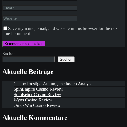
Save my name, email, and website in this browser for the next
time I comment.
Suchen
Suchen
Aktuelle Beiträge
Casino Prestige Zahlungsmethoden Analyse
SpinEmpire Casino Review
SpinBetter Casino Review
Wyns Casino Review
QuickWin Casino Review
Aktuelle Kommentare