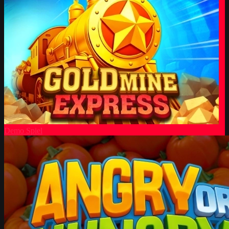
Demo Spiel