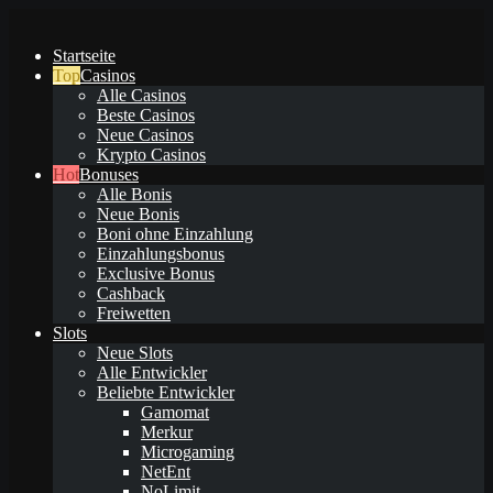
Startseite
Casinos
Alle Casinos
Beste Casinos
Neue Casinos
Krypto Casinos
Bonuses
Alle Bonis
Neue Bonis
Boni ohne Einzahlung
Einzahlungsbonus
Exclusive Bonus
Cashback
Freiwetten
Slots
Neue Slots
Alle Entwickler
Beliebte Entwickler
Gamomat
Merkur
Microgaming
NetEnt
NoLimit