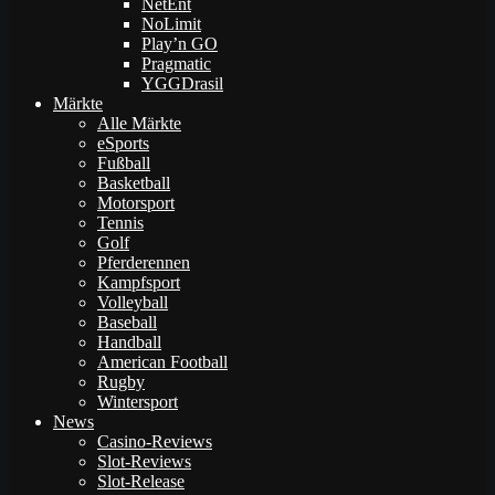
NetEnt
NoLimit
Play’n GO
Pragmatic
YGGDrasil
Märkte
Alle Märkte
eSports
Fußball
Basketball
Motorsport
Tennis
Golf
Pferderennen
Kampfsport
Volleyball
Baseball
Handball
American Football
Rugby
Wintersport
News
Casino-Reviews
Slot-Reviews
Slot-Release