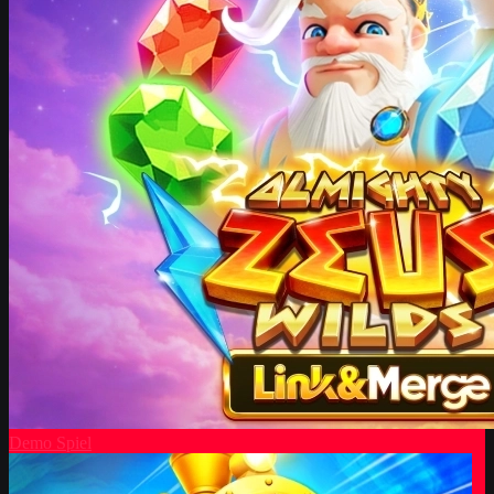
Demo Spiel