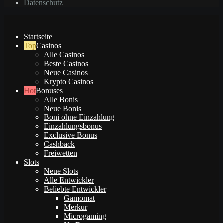
Datenschutz
Startseite
Casinos
Alle Casinos
Beste Casinos
Neue Casinos
Krypto Casinos
Bonuses
Alle Bonis
Neue Bonis
Boni ohne Einzahlung
Einzahlungsbonus
Exclusive Bonus
Cashback
Freiwetten
Slots
Neue Slots
Alle Entwickler
Beliebte Entwickler
Gamomat
Merkur
Microgaming