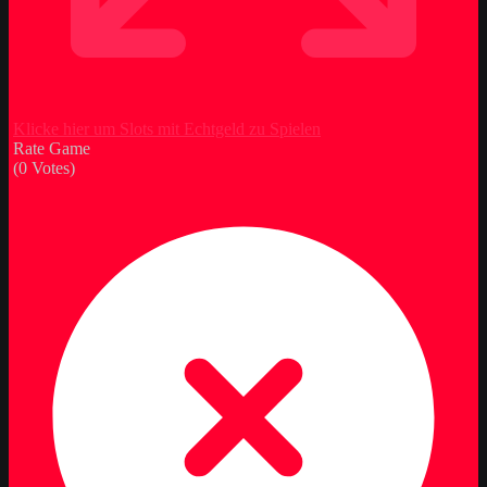
Klicke hier um Slots mit Echtgeld zu Spielen
Rate Game
(
0
Votes)