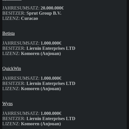
JAHRESUMSATZ:
20.000.000€
BESITZER:
Sprut Group B.V.
LIZENZ:
Curacao
Betista
JAHRESUMSATZ:
1.000.000€
BESITZER:
Liernin Enterprises LTD
LIZENZ:
Komoren (Anjouan)
QuickWin
JAHRESUMSATZ:
1.000.000€
BESITZER:
Liernin Enterprises LTD
LIZENZ:
Komoren (Anjouan)
Wyns
JAHRESUMSATZ:
1.000.000€
BESITZER:
Liernin Enterprises LTD
LIZENZ:
Komoren (Anjouan)