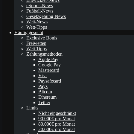
Entwickler-News
eSports-News
Fußball-News
Gesetzgebung-News
Wett-News
Wett-Tipps
Häufig gesucht
Exclusive Bonis
Freiwetten
Wett Tipps
Zahlungsmethoden
Apple Pay
Google Pay
Mastercard
Visa
Paysafecard
Payz
Bitcoin
Ethereum
Tether
Limits
Nicht eingeschränkt
90.000€ pro Monat
80.000€ pro Monat
20.000€ pro Monat