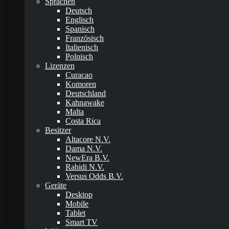
Sprachen
Deutsch
Englisch
Spanisch
Französisch
Italienisch
Polnisch
Lizenzen
Curacao
Komoren
Deutschland
Kahnawake
Malta
Costa Rica
Besitzer
Altacore N.V.
Dama N.V.
NewEra B.V.
Rabidi N.V.
Versus Odds B.V.
Geräte
Desktop
Mobile
Tablet
Smart TV