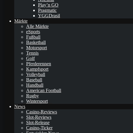
Play’n GO
Pragmatic
YGGDrasil
Märkte
Alle Märkte
eSports
Fußball
Basketball
Motorsport
Tennis
Golf
Pferderennen
Kampfsport
Volleyball
Baseball
Handball
American Football
Rugby
Wintersport
News
Casino-Reviews
Slot-Reviews
Slot-Release
Casino-Ticker