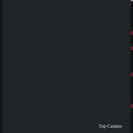
Alex
zu
Dazard
rami
zu
CryptoRus
Jens
zu
CryptoRush
200% bis
zu 2.500€
Silizi
zu
CryptoRush
200% bis
zu 2.500€
Klicke hier um Slots mit Echtgeld zu Spielen
Robert99
Rate Game
zu
(
0
Votes)
CryptoRush
200% bis
zu 2.500€
Top Casinos