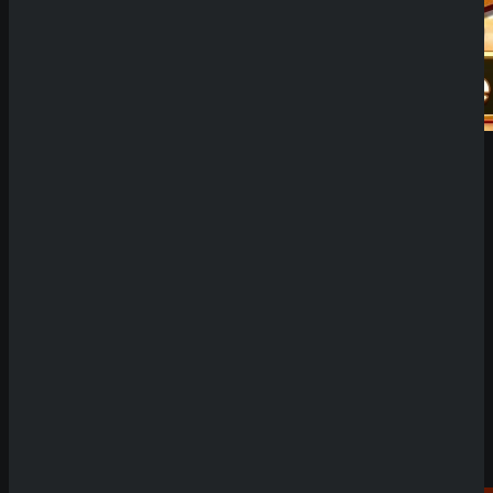
Demo Spiel
Demo Spiel