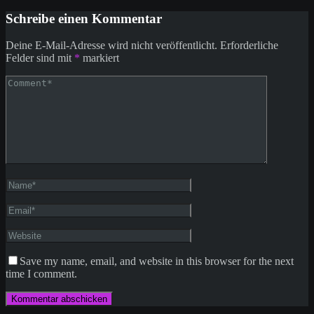
Schreibe einen Kommentar
Deine E-Mail-Adresse wird nicht veröffentlicht.
Erforderliche
Felder sind mit
*
markiert
Save my name, email, and website in this browser for the next
time I comment.