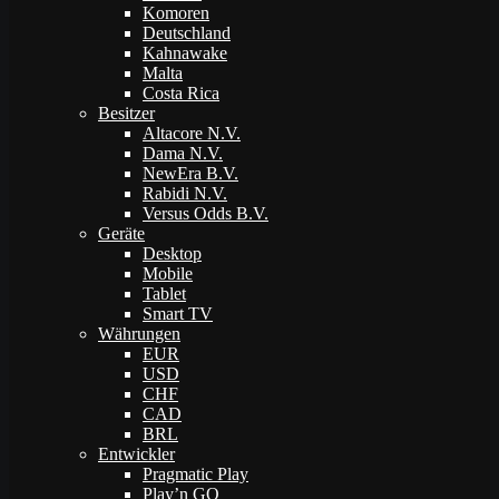
Komoren
Deutschland
Kahnawake
Malta
Costa Rica
Besitzer
Altacore N.V.
Dama N.V.
NewEra B.V.
Rabidi N.V.
Versus Odds B.V.
Geräte
Desktop
Mobile
Tablet
Smart TV
Währungen
EUR
USD
CHF
CAD
BRL
Entwickler
Pragmatic Play
Play’n GO