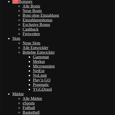
Bonuses
Alle Bonis
Neue Bonis
Boni ohne Einzahlung
Einzahlungsbonus
Exclusive Bonus
Cashback
Freiwetten
Slots
Neue Slots
Alle Entwickler
Beliebte Entwickler
Gamomat
Merkur
Microgaming
NetEnt
NoLimit
Play’n GO
Pragmatic
YGGDrasil
Märkte
Alle Märkte
eSports
Fußball
Basketball