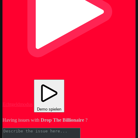
Echtgeldmodus
Demo spielen
Having issues with
Drop The Billionaire
?