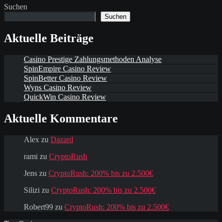
Suchen
Suchen
Aktuelle Beiträge
Casino Prestige Zahlungsmethoden Analyse
SpinEmpire Casino Review
SpinBetter Casino Review
Wyns Casino Review
QuickWin Casino Review
Aktuelle Kommentare
Alex
zu
Dazard
rami
zu
CryptoRush
Jens
zu
CryptoRush: 200% bis zu 2.500€
Silizi
zu
CryptoRush: 200% bis zu 2.500€
Robert99
zu
CryptoRush: 200% bis zu 2.500€