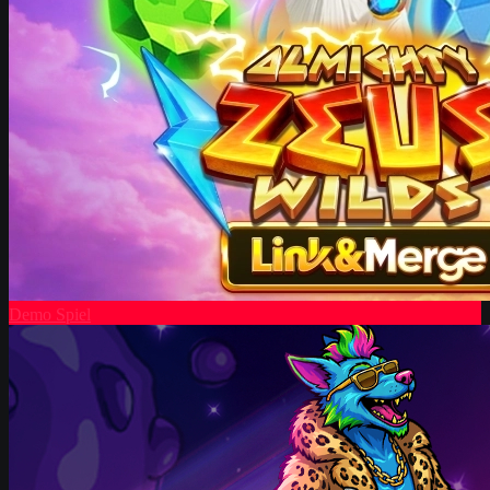
Demo Spiel