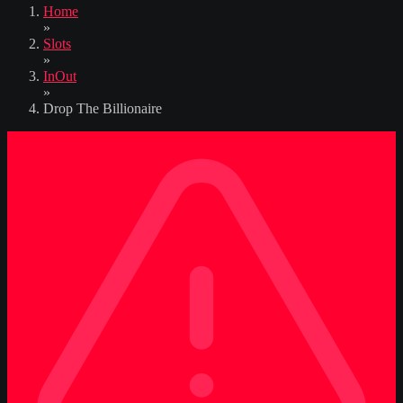
Home
»
Slots
»
InOut
»
Drop The Billionaire