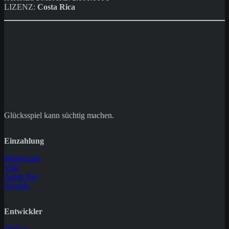
LIZENZ:
Costa Rica
Glücksspiel kann süchtig machen.
Einzahlung
Mastercard
Visa
Apple Pay
Paysafe
Entwickler
Merkur