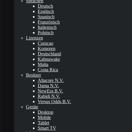
Sprachen
Deutsch
Englisch
Spanisch
Französisch
Italienisch
Polnisch
Lizenzen
Curacao
Komoren
Deutschland
Kahnawake
Malta
Costa Rica
Besitzer
Altacore N.V.
Dama N.V.
NewEra B.V.
Rabidi N.V.
Versus Odds B.V.
Geräte
Desktop
Mobile
Tablet
Smart TV