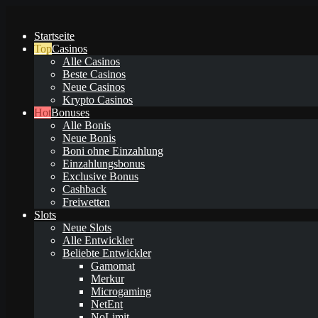
Startseite
Casinos
Alle Casinos
Beste Casinos
Neue Casinos
Krypto Casinos
Bonuses
Alle Bonis
Neue Bonis
Boni ohne Einzahlung
Einzahlungsbonus
Exclusive Bonus
Cashback
Freiwetten
Slots
Neue Slots
Alle Entwickler
Beliebte Entwickler
Gamomat
Merkur
Microgaming
NetEnt
NoLimit