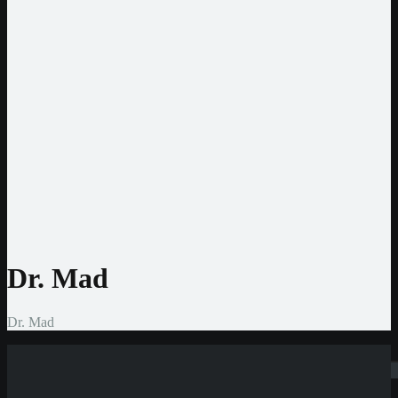
EUR
USD
CHF
CAD
BRL
Entwickler
Pragmatic Play
Play’n GO
NetEnt
Nolimit City
Hacksaw
Amatic
BGaming
BigTimeGaming
Gamomat
Dr. Mad
Dr. Mad
Suchen
Home
»