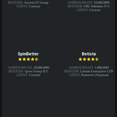
BESITZER:
Aurevia IT Group
JAHRESUMSATZ:
10.000.000€
LIZENZ:
Curacao
BESITZER:
GBL Solutions N.V.
LIZENZ:
Curacao
SpinBetter
Betista
JAHRESUMSATZ:
20.000.000€
JAHRESUMSATZ:
1.000.000€
BESITZER:
Sprut Group B.V.
BESITZER:
Liernin Enterprises LTD
LIZENZ:
Curacao
LIZENZ:
Komoren (Anjouan)