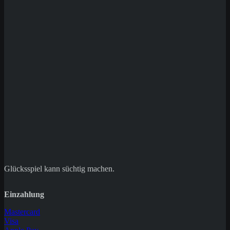
Glücksspiel kann süchtig machen.
Einzahlung
Mastercard
Visa