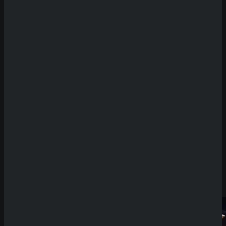
Echtgeldmodus
Demo spielen
Having issues with
Dr. Mad
?
Submit
Klicke hier um Slots mit Echtgeld zu Spielen
Try Our Featured Games