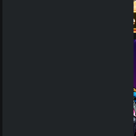
Demo Spiel