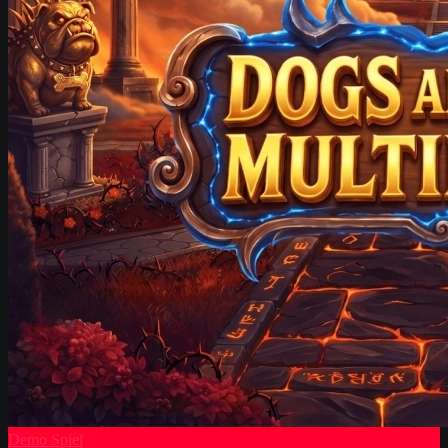
Demo Spiel