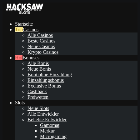
Startseite
Casinos
Alle Casinos
Beste Casinos
Neue Casinos
Krypto Casinos
Bonuses
Alle Bonis
Neue Bonis
Boni ohne Einzahlung
Einzahlungsbonus
Exclusive Bonus
Cashback
Freiwetten
Slots
Neue Slots
Alle Entwickler
Beliebte Entwickler
Gamomat
Merkur
Microgaming