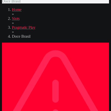
Doce Brasil
Home
»
Slots
»
Pragmatic Play
»
Doce Brasil