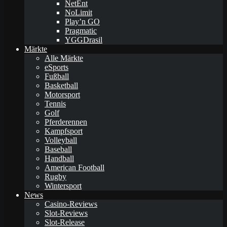
NetEnt
NoLimit
Play’n GO
Pragmatic
YGGDrasil
Märkte
Alle Märkte
eSports
Fußball
Basketball
Motorsport
Tennis
Golf
Pferderennen
Kampfsport
Volleyball
Baseball
Handball
American Football
Rugby
Wintersport
News
Casino-Reviews
Slot-Reviews
Slot-Release