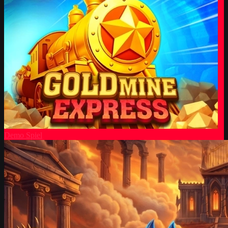
Demo Spiel