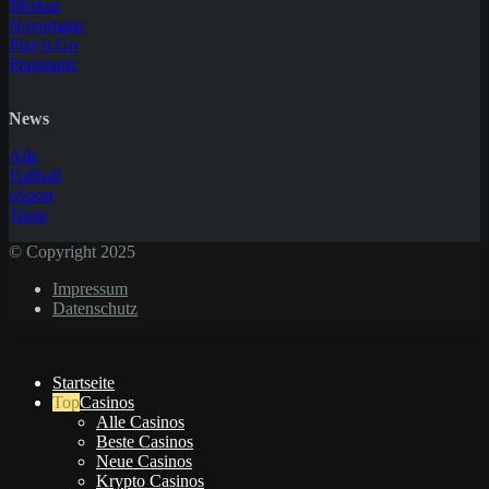
Merkur
Novomatic
Play'n Go
Pragmatic
News
Alle
Fußball
eSport
Tipps
© Copyright 2025
Impressum
Datenschutz
Startseite
Casinos
Alle Casinos
Beste Casinos
Neue Casinos
Krypto Casinos