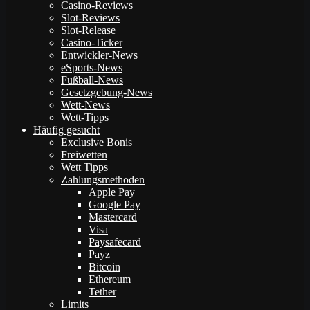
Casino-Reviews
Slot-Reviews
Slot-Release
Casino-Ticker
Entwickler-News
eSports-News
Fußball-News
Gesetzgebung-News
Wett-News
Wett-Tipps
Häufig gesucht
Exclusive Bonis
Freiwetten
Wett Tipps
Zahlungsmethoden
Apple Pay
Google Pay
Mastercard
Visa
Paysafecard
Payz
Bitcoin
Ethereum
Tether
Limits