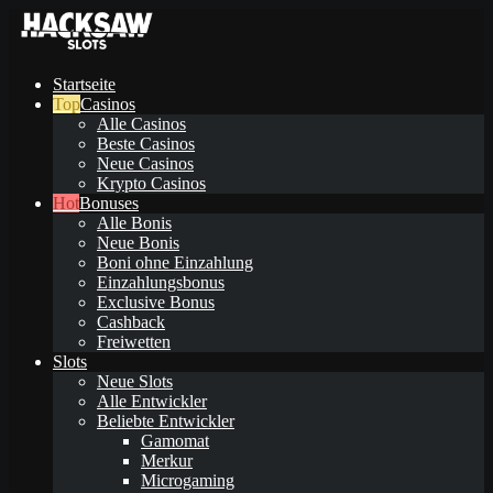
Startseite
Casinos
Alle Casinos
Beste Casinos
Neue Casinos
Krypto Casinos
Bonuses
Alle Bonis
Neue Bonis
Boni ohne Einzahlung
Einzahlungsbonus
Exclusive Bonus
Cashback
Freiwetten
Slots
Neue Slots
Alle Entwickler
Beliebte Entwickler
Gamomat
Merkur
Microgaming