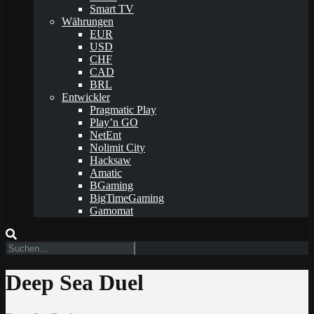
Smart TV
Währungen
EUR
USD
CHF
CAD
BRL
Entwickler
Pragmatic Play
Play’n GO
NetEnt
Nolimit City
Hacksaw
Amatic
BGaming
BigTimeGaming
Gamomat
Deep Sea Duel