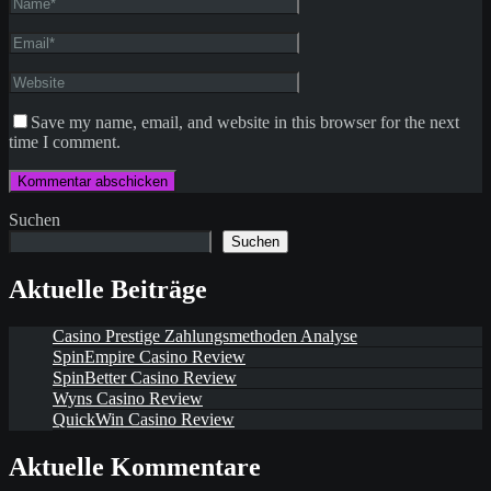
Save my name, email, and website in this browser for the next
time I comment.
Suchen
Suchen
Aktuelle Beiträge
Casino Prestige Zahlungsmethoden Analyse
SpinEmpire Casino Review
SpinBetter Casino Review
Wyns Casino Review
QuickWin Casino Review
Aktuelle Kommentare