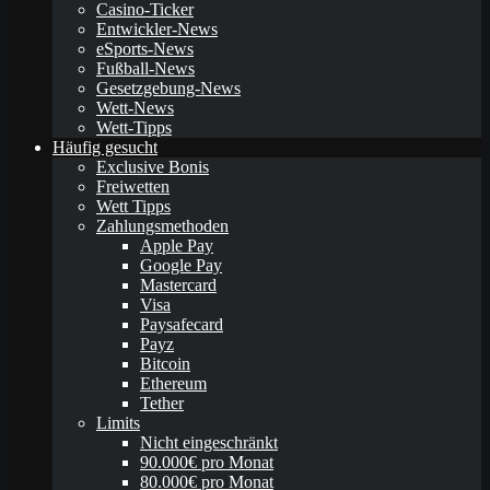
Casino-Ticker
Entwickler-News
eSports-News
Fußball-News
Gesetzgebung-News
Wett-News
Wett-Tipps
Häufig gesucht
Exclusive Bonis
Freiwetten
Wett Tipps
Zahlungsmethoden
Apple Pay
Google Pay
Mastercard
Visa
Paysafecard
Payz
Bitcoin
Ethereum
Tether
Limits
Nicht eingeschränkt
90.000€ pro Monat
80.000€ pro Monat