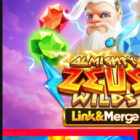
Demo Spiel