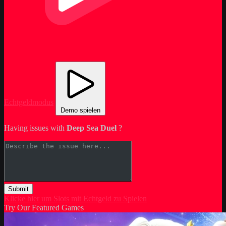
Echtgeldmodus
Demo spielen
Having issues with
Deep Sea Duel
?
Submit
Klicke hier um Slots mit Echtgeld zu Spielen
Try Our Featured Games