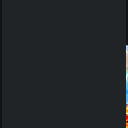
Submit
Klicke hier um Slots mit Echtgeld zu Spielen
Try Our Featured Games