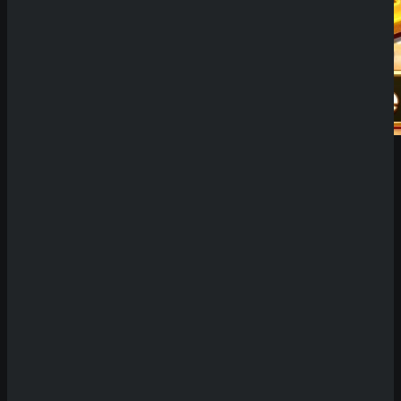
Demo Spiel