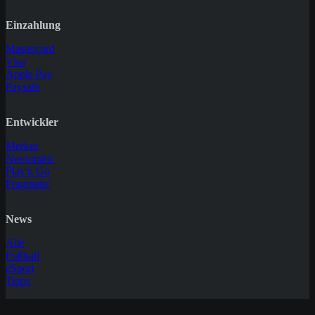
Einzahlung
Mastercard
Visa
Apple Pay
Paysafe
Entwickler
Merkur
Novomatic
Play'n Go
Pragmatic
News
Alle
Fußball
eSport
Tipps