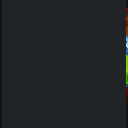
Demo Spiel
Demo Spiel
Schreibe einen Kommentar