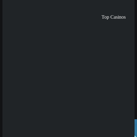
Top Casinos