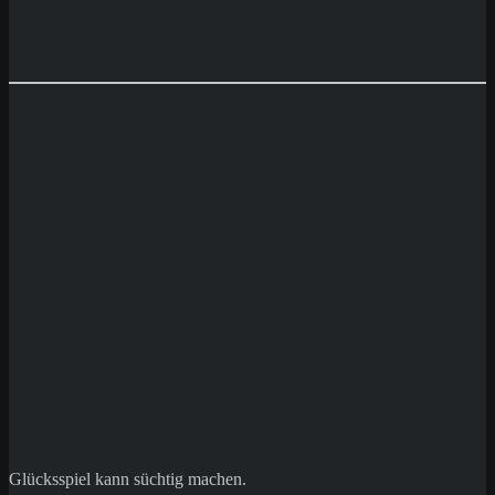
Glücksspiel kann süchtig machen.