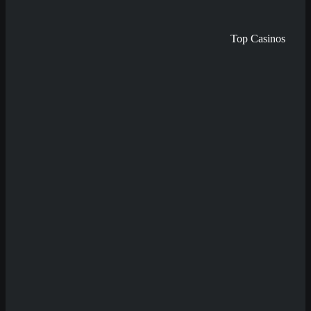
Top Casinos