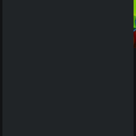
Demo Spiel
Schreibe einen Kommentar
Deine E-Mail-Adresse wird nicht veröffentlicht.
Erforderliche Felder sind mit
*
markiert