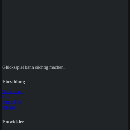
Glücksspiel kann süchtig machen.
Einzahlung
Mastercard
Visa
Apple Pay
Paysafe
Entwickler