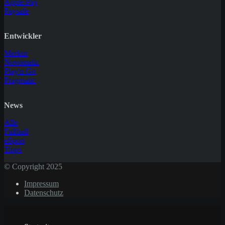
Apple Pay
Paysafe
Entwickler
Merkur
Novomatic
Play'n Go
Pragmatic
News
Alle
Fußball
eSport
Tipps
© Copyright 2025
Impressum
Datenschutz