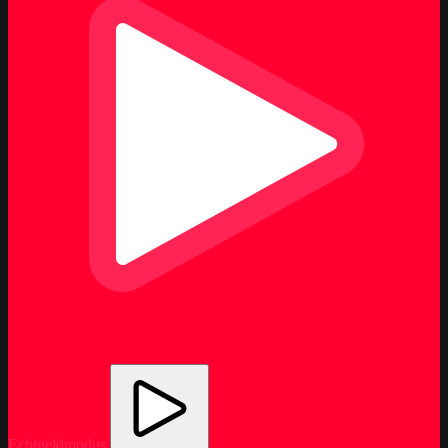
Echtgeldmodus