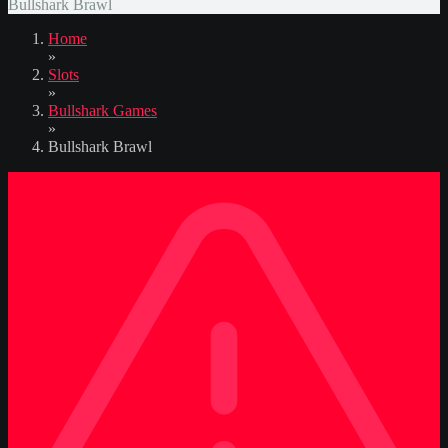
Bullshark Brawl
Home
»
Slots
»
Bullshark Games
»
Bullshark Brawl