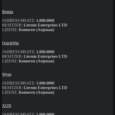
Betista
JAHRESUMSATZ:
1.000.000€
BESITZER:
Liernin Enterprises LTD
LIZENZ:
Komoren (Anjouan)
QuickWin
JAHRESUMSATZ:
1.000.000€
BESITZER:
Liernin Enterprises LTD
LIZENZ:
Komoren (Anjouan)
Wyns
JAHRESUMSATZ:
1.000.000€
BESITZER:
Liernin Enterprises LTD
LIZENZ:
Komoren (Anjouan)
XON
JAHRESUMSATZ:
1.000.000€