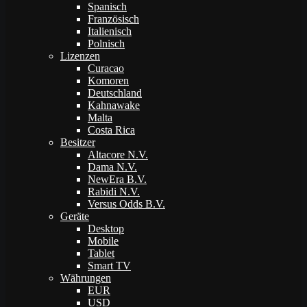
Spanisch
Französisch
Italienisch
Polnisch
Lizenzen
Curacao
Komoren
Deutschland
Kahnawake
Malta
Costa Rica
Besitzer
Altacore N.V.
Dama N.V.
NewEra B.V.
Rabidi N.V.
Versus Odds B.V.
Geräte
Desktop
Mobile
Tablet
Smart TV
Währungen
EUR
USD