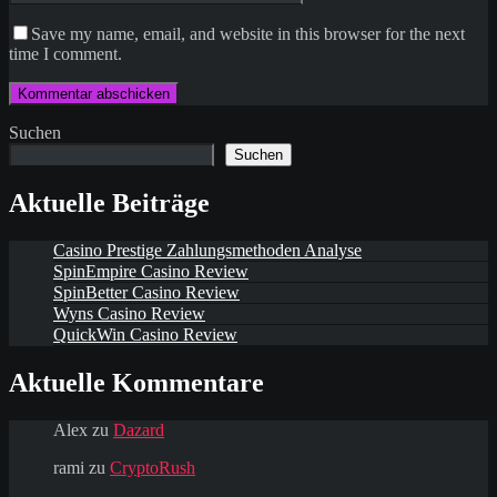
Save my name, email, and website in this browser for the next
time I comment.
Suchen
Suchen
Aktuelle Beiträge
Casino Prestige Zahlungsmethoden Analyse
SpinEmpire Casino Review
SpinBetter Casino Review
Wyns Casino Review
QuickWin Casino Review
Aktuelle Kommentare
Alex
zu
Dazard
rami
zu
CryptoRush