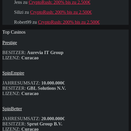
Jens
zu
CryptoRush: 200% bis zu 2.500€
Silizi
zu
CryptoRush: 200% bis zu 2.500€
Robert99
zu
CryptoRush: 200% bis zu 2.500€
Top Casinos
Prestige
BESITZER:
Aurevia IT Group
LIZENZ:
Curacao
SpinEmpire
JAHRESUMSATZ:
10.000.000€
BESITZER:
GBL Solutions N.V.
LIZENZ:
Curacao
SpinBetter
JAHRESUMSATZ:
20.000.000€
BESITZER:
Sprut Group B.V.
LIZENZ:
Curacao