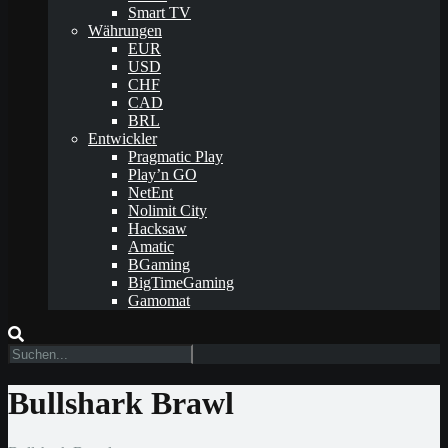
Smart TV
Währungen
EUR
USD
CHF
CAD
BRL
Entwickler
Pragmatic Play
Play’n GO
NetEnt
Nolimit City
Hacksaw
Amatic
BGaming
BigTimeGaming
Gamomat
Bullshark Brawl