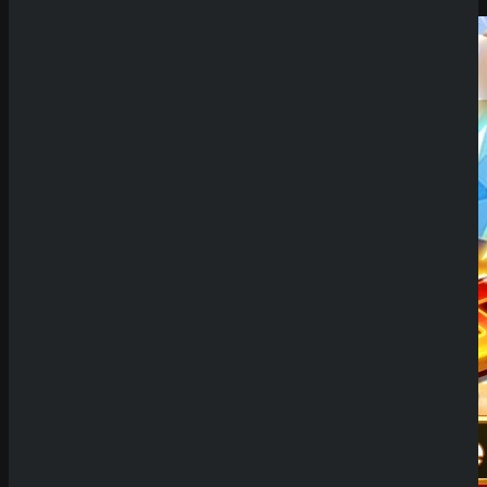
Try Our Featured Games