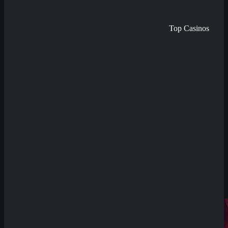
Top Casinos