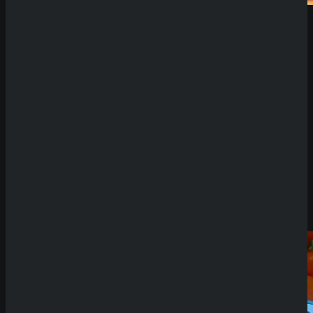
Demo Spiel
Demo Spiel