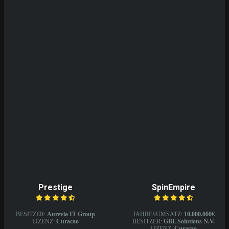
Save my name, email, and website in this
browser for the next time I comment.
Prestige
SpinEmpire
BESITZER:
Aurevia IT Group
JAHRESUMSATZ:
10.000.000€
LIZENZ:
Curacao
BESITZER:
GBL Solutions N.V.
LIZENZ:
Curacao