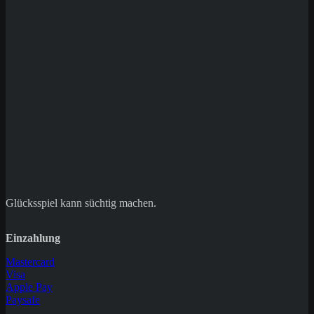
Glücksspiel kann süchtig machen.
Einzahlung
Mastercard
Visa
Apple Pay
Paysafe