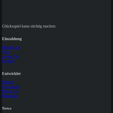
Glücksspiel kann süchtig machen.
Einzahlung
Mastercard
Visa
Apple Pay
Paysafe
Entwickler
Merkur
Novomatic
Play'n Go
Pragmatic
News