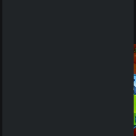
Demo Spiel