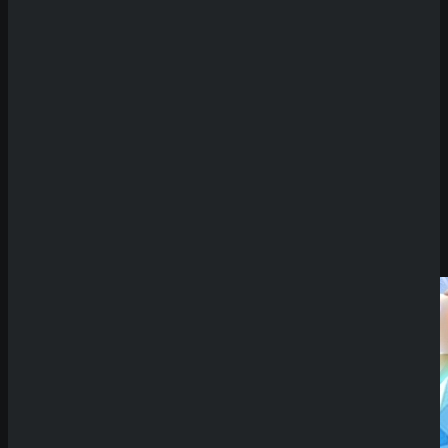
Echtgeldmodus
Demo spielen
Having issues with
Battle of the Ocean
?
Submit
Klicke hier um Slots mit Echtgeld zu Spielen
Try Our Featured Games