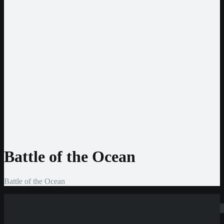
EUR
USD
CHF
CAD
BRL
Entwickler
Pragmatic Play
Play’n GO
NetEnt
Nolimit City
Hacksaw
Amatic
BGaming
BigTimeGaming
Gamomat
Battle of the Ocean
Battle of the Ocean
Suchen
Home
»