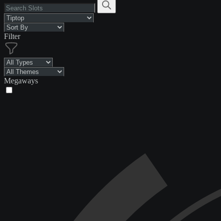
Filter
Megaways