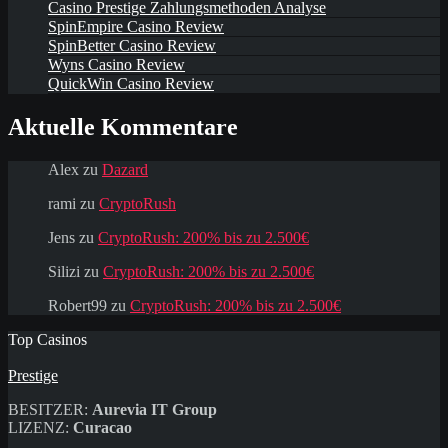
Casino Prestige Zahlungsmethoden Analyse
SpinEmpire Casino Review
SpinBetter Casino Review
Wyns Casino Review
QuickWin Casino Review
Aktuelle Kommentare
Alex
zu
Dazard
rami
zu
CryptoRush
Jens
zu
CryptoRush: 200% bis zu 2.500€
Silizi
zu
CryptoRush: 200% bis zu 2.500€
Robert99
zu
CryptoRush: 200% bis zu 2.500€
Top Casinos
Prestige
BESITZER:
Aurevia IT Group
LIZENZ:
Curacao