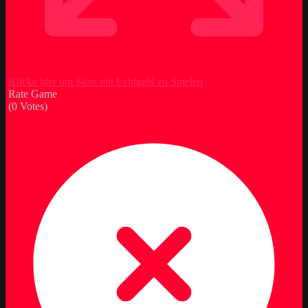
Klicke hier um Slots mit Echtgeld zu Spielen
Rate Game
(
0
Votes)