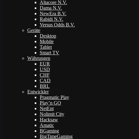
Altacore N.V.
Dama N.V.
NewEra B.V.
Rabidi N.V.
Versus Odds B.V.
Geräte
Desktop
Mobile
Tablet
Smart TV
Währungen
EUR
USD
CHF
CAD
BRL
Entwickler
Pragmatic Play
Play’n GO
NetEnt
Nolimit City
Hacksaw
Amatic
BGaming
BigTimeGaming