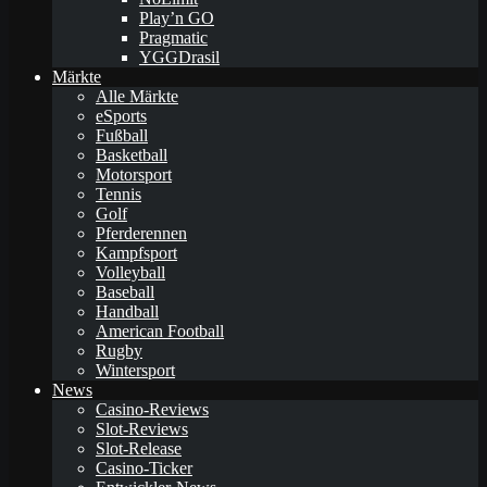
Play’n GO
Pragmatic
YGGDrasil
Märkte
Alle Märkte
eSports
Fußball
Basketball
Motorsport
Tennis
Golf
Pferderennen
Kampfsport
Volleyball
Baseball
Handball
American Football
Rugby
Wintersport
News
Casino-Reviews
Slot-Reviews
Slot-Release
Casino-Ticker