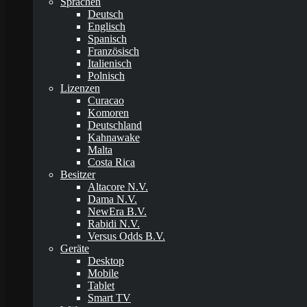
Sprachen
Deutsch
Englisch
Spanisch
Französisch
Italienisch
Polnisch
Lizenzen
Curacao
Komoren
Deutschland
Kahnawake
Malta
Costa Rica
Besitzer
Altacore N.V.
Dama N.V.
NewEra B.V.
Rabidi N.V.
Versus Odds B.V.
Geräte
Desktop
Mobile
Tablet
Smart TV