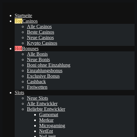
Startseite
Casinos
Alle Casinos
Beste Casinos
Neue Casinos
Krypto Casinos
Bonuses
Alle Bonis
Neue Bonis
Boni ohne Einzahlung
Einzahlungsbonus
Exclusive Bonus
Cashback
Freiwetten
Slots
Neue Slots
Alle Entwickler
Beliebte Entwickler
Gamomat
Merkur
Microgaming
NetEnt
NoLimit