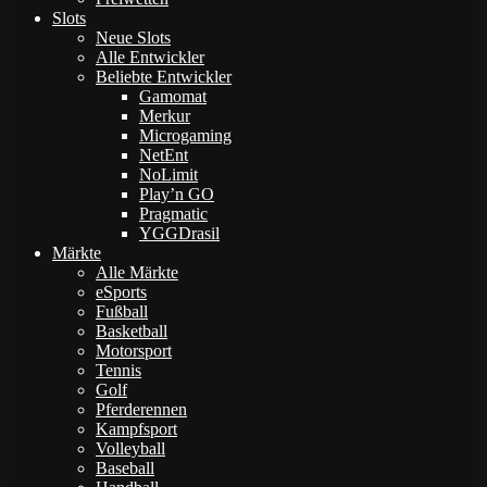
Slots
Neue Slots
Alle Entwickler
Beliebte Entwickler
Gamomat
Merkur
Microgaming
NetEnt
NoLimit
Play’n GO
Pragmatic
YGGDrasil
Märkte
Alle Märkte
eSports
Fußball
Basketball
Motorsport
Tennis
Golf
Pferderennen
Kampfsport
Volleyball
Baseball