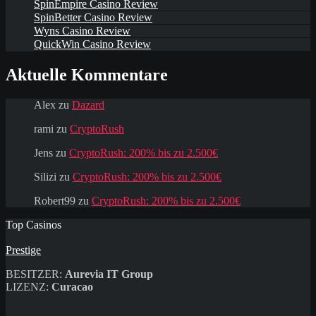
SpinEmpire Casino Review
SpinBetter Casino Review
Wyns Casino Review
QuickWin Casino Review
Aktuelle Kommentare
Alex
zu
Dazard
rami
zu
CryptoRush
Jens
zu
CryptoRush: 200% bis zu 2.500€
Silizi
zu
CryptoRush: 200% bis zu 2.500€
Robert99
zu
CryptoRush: 200% bis zu 2.500€
Top Casinos
Prestige
BESITZER:
Aurevia IT Group
LIZENZ:
Curacao