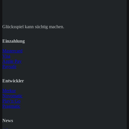
Glücksspiel kann süchtig machen.
Einzahlung
Mastercard
Visa
Apple Pay
Paysafe
Entwickler
Merkur
Novomatic
Play'n Go
Pragmatic
News