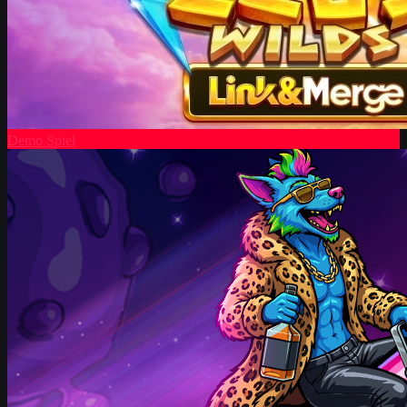
Demo Spiel