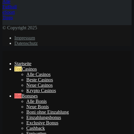
Alle
Fußball
eSport
Tipps
© Copyright 2025
Impressum
Datenschutz
Startseite
Casinos
Alle Casinos
Beste Casinos
Neue Casinos
Krypto Casinos
Bonuses
Alle Bonis
Neue Bonis
Boni ohne Einzahlung
Einzahlungsbonus
Exclusive Bonus
Cashback
Freiwetten