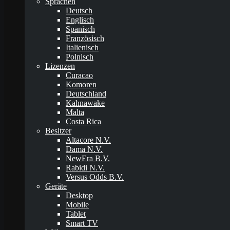
Sprachen
Deutsch
Englisch
Spanisch
Französisch
Italienisch
Polnisch
Lizenzen
Curacao
Komoren
Deutschland
Kahnawake
Malta
Costa Rica
Besitzer
Altacore N.V.
Dama N.V.
NewEra B.V.
Rabidi N.V.
Versus Odds B.V.
Geräte
Desktop
Mobile
Tablet
Smart TV