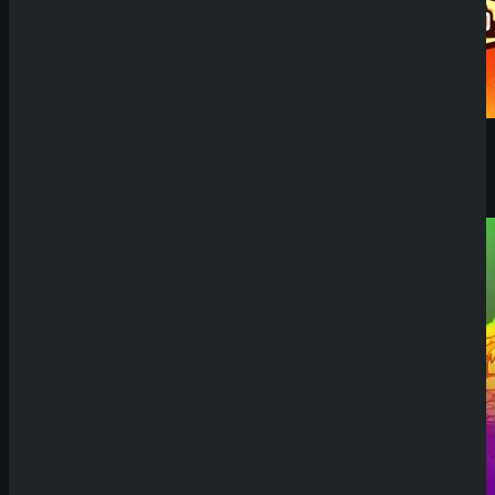
Demo Spiel
3 Pots Bonanza: Wild Frames
Clawbuster