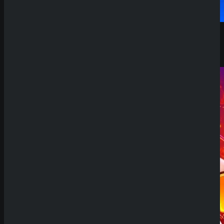
Demo Spiel
Zeus 3 Pots: Hold & Win
Clawbuster