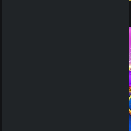
Demo Spiel
3 Scarab Treasure: Hold & Win
Clawbuster