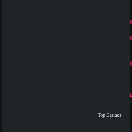
Alex
zu
Dazard
rami
zu
CryptoRus
Jens
zu
CryptoRush
200% bis
zu 2.500€
Silizi
zu
CryptoRush
200% bis
zu 2.500€
Demo Spiel
Robert99
Book of Claws: Lock&Choose
zu
CryptoRush
Clawbuster
200% bis
zu 2.500€
Top Casinos