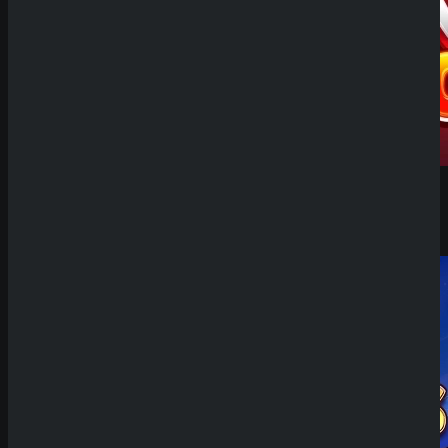
Demo Spiel
Fire Bonanza 2000
Clawbuster