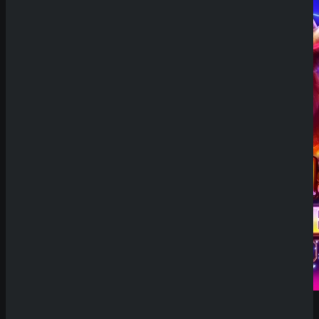
Demo Spiel