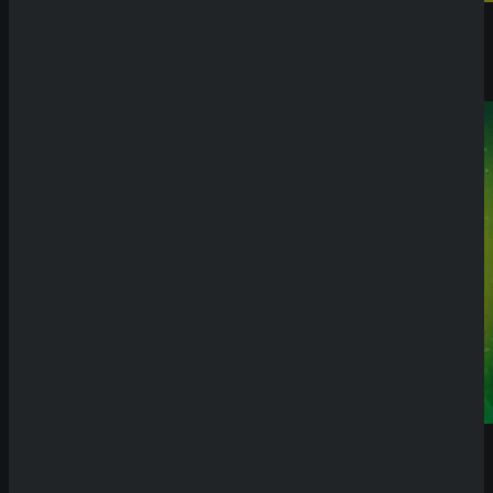
Demo Spiel
3 Claws of Leprechaun
Clawbuster
Demo Spiel
4 Easter Egg Pots