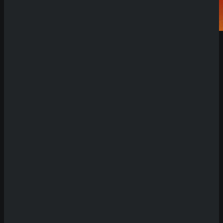
Demo Spiel
4 Bao Panda
Clawbuster
Demo Spiel
Paradise Vault