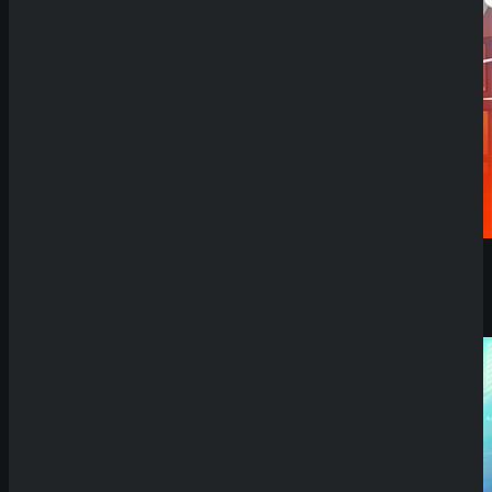
Demo Spiel
3 Pots Bonanza
Clawbuster