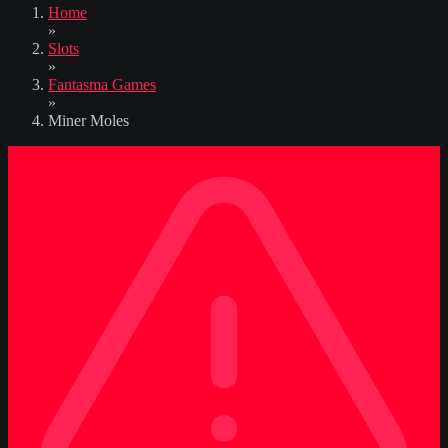
Home
»
Slots
»
Fantasma Games
»
Miner Moles