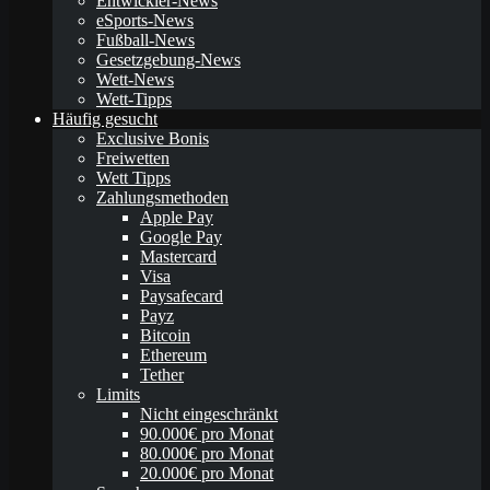
Entwickler-News
eSports-News
Fußball-News
Gesetzgebung-News
Wett-News
Wett-Tipps
Häufig gesucht
Exclusive Bonis
Freiwetten
Wett Tipps
Zahlungsmethoden
Apple Pay
Google Pay
Mastercard
Visa
Paysafecard
Payz
Bitcoin
Ethereum
Tether
Limits
Nicht eingeschränkt
90.000€ pro Monat
80.000€ pro Monat
20.000€ pro Monat