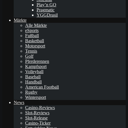
Play’n GO
Pragmatic
YGGDrasil
Märkte
Alle Märkte
eSports
Fußball
Basketball
Motorsport
Tennis
Golf
Pferderennen
Kampfsport
Volleyball
Baseball
Handball
American Football
Rugby
Wintersport
News
Casino-Reviews
Slot-Reviews
Slot-Release
Casino-Ticker