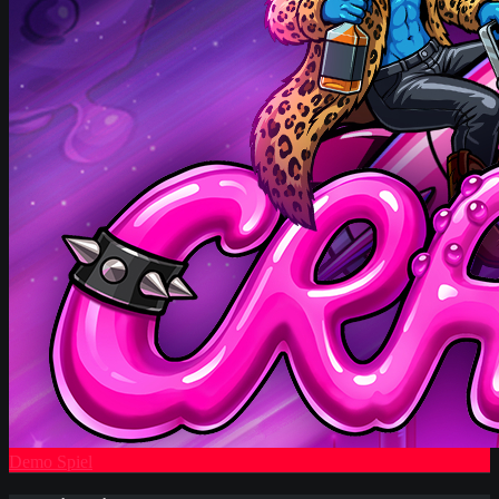
Demo Spiel