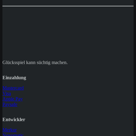
Glücksspiel kann süchtig machen.
Einzahlung
Mastercard
Visa
Apple Pay
Paysafe
Entwickler
Merkur
Novomatic