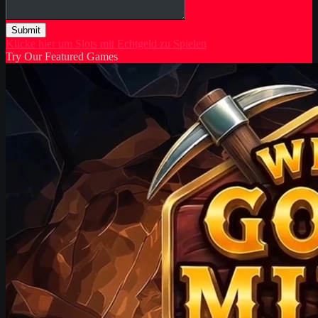
Submit
Klicke hier um Slots mit Echtgeld zu Spielen
Try Our Featured Games