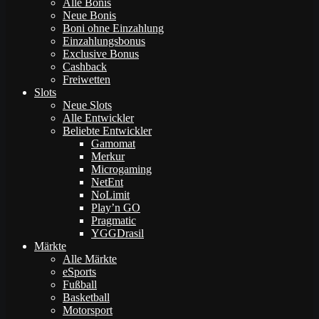
Alle Bonis
Neue Bonis
Boni ohne Einzahlung
Einzahlungsbonus
Exclusive Bonus
Cashback
Freiwetten
Slots
Neue Slots
Alle Entwickler
Beliebte Entwickler
Gamomat
Merkur
Microgaming
NetEnt
NoLimit
Play’n GO
Pragmatic
YGGDrasil
Märkte
Alle Märkte
eSports
Fußball
Basketball
Motorsport