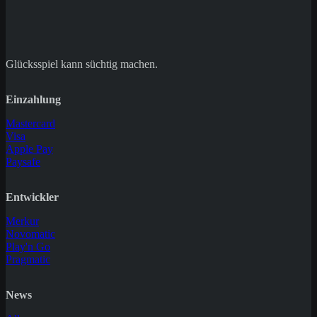
Glücksspiel kann süchtig machen.
Einzahlung
Mastercard
Visa
Apple Pay
Paysafe
Entwickler
Merkur
Novomatic
Play'n Go
Pragmatic
News