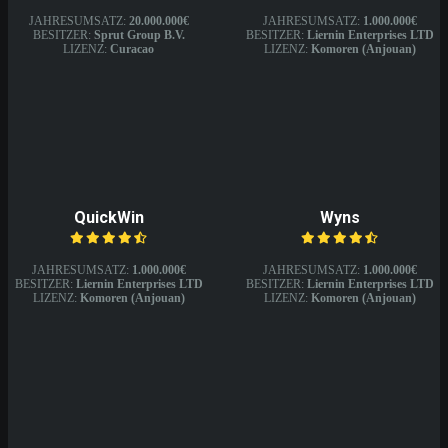
JAHRESUMSATZ:
20.000.000€
JAHRESUMSATZ:
1.000.000€
BESITZER:
Sprut Group B.V.
BESITZER:
Liernin Enterprises LTD
LIZENZ:
Curacao
LIZENZ:
Komoren (Anjouan)
QuickWin
Wyns
JAHRESUMSATZ:
1.000.000€
JAHRESUMSATZ:
1.000.000€
BESITZER:
Liernin Enterprises LTD
BESITZER:
Liernin Enterprises LTD
LIZENZ:
Komoren (Anjouan)
LIZENZ:
Komoren (Anjouan)