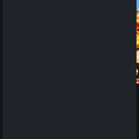
Demo Spiel