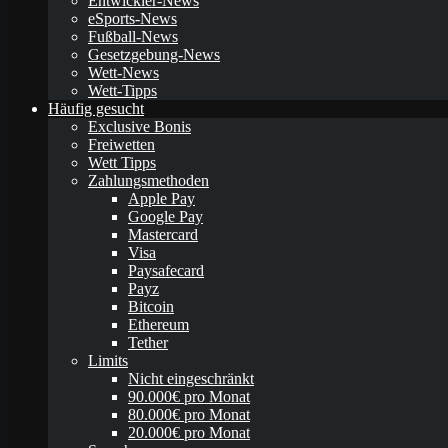
Entwickler-News
eSports-News
Fußball-News
Gesetzgebung-News
Wett-News
Wett-Tipps
Häufig gesucht
Exclusive Bonis
Freiwetten
Wett Tipps
Zahlungsmethoden
Apple Pay
Google Pay
Mastercard
Visa
Paysafecard
Payz
Bitcoin
Ethereum
Tether
Limits
Nicht eingeschränkt
90.000€ pro Monat
80.000€ pro Monat
20.000€ pro Monat