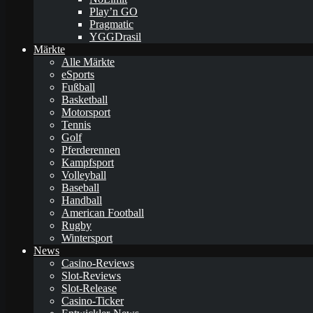
Play’n GO
Pragmatic
YGGDrasil
Märkte
Alle Märkte
eSports
Fußball
Basketball
Motorsport
Tennis
Golf
Pferderennen
Kampfsport
Volleyball
Baseball
Handball
American Football
Rugby
Wintersport
News
Casino-Reviews
Slot-Reviews
Slot-Release
Casino-Ticker