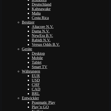
Deutschland
Kahnawake
Malta
Costa Rica
Besitzer
Altacore N.V.
Dama N.V.
NewEra B.V.
Rabidi N.V.
Versus Odds B.V.
Geräte
Desktop
Mobile
Tablet
Smart TV
Währungen
EUR
USD
CHF
CAD
BRL
Entwickler
Pragmatic Play
Play’n GO