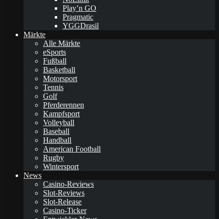
Play’n GO
Pragmatic
YGGDrasil
Märkte
Alle Märkte
eSports
Fußball
Basketball
Motorsport
Tennis
Golf
Pferderennen
Kampfsport
Volleyball
Baseball
Handball
American Football
Rugby
Wintersport
News
Casino-Reviews
Slot-Reviews
Slot-Release
Casino-Ticker