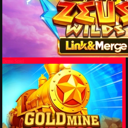
Demo Spiel