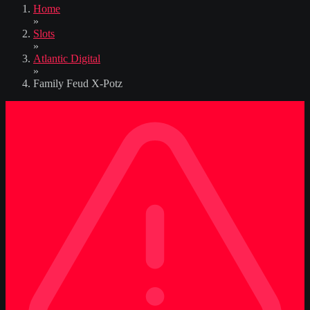
Home
»
Slots
»
Atlantic Digital
»
Family Feud X-Potz