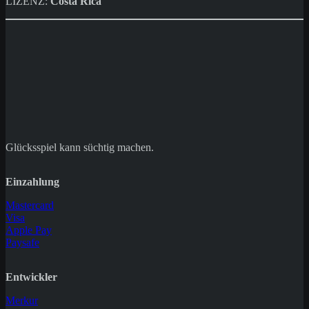
LIZENZ:
Costa Rica
Glücksspiel kann süchtig machen.
Einzahlung
Mastercard
Visa
Apple Pay
Paysafe
Entwickler
Merkur