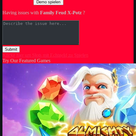
Demo spielen
Having issues with
Family Feud X-Potz
?
Submit
Klicke hier um Slots mit Echtgeld zu Spielen
Try Our Featured Games