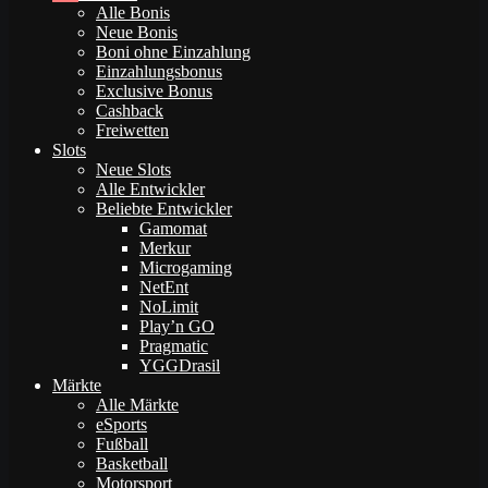
Alle Bonis
Neue Bonis
Boni ohne Einzahlung
Einzahlungsbonus
Exclusive Bonus
Cashback
Freiwetten
Slots
Neue Slots
Alle Entwickler
Beliebte Entwickler
Gamomat
Merkur
Microgaming
NetEnt
NoLimit
Play’n GO
Pragmatic
YGGDrasil
Märkte
Alle Märkte
eSports
Fußball
Basketball
Motorsport