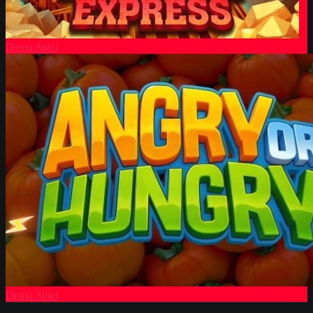
Demo Spiel
Demo Spiel