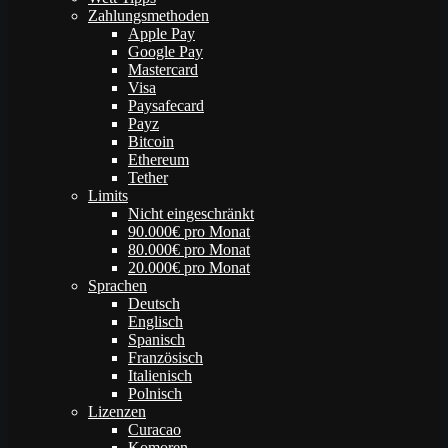
Zahlungsmethoden
Apple Pay
Google Pay
Mastercard
Visa
Paysafecard
Payz
Bitcoin
Ethereum
Tether
Limits
Nicht eingeschränkt
90.000€ pro Monat
80.000€ pro Monat
20.000€ pro Monat
Sprachen
Deutsch
Englisch
Spanisch
Französisch
Italienisch
Polnisch
Lizenzen
Curacao
Komoren