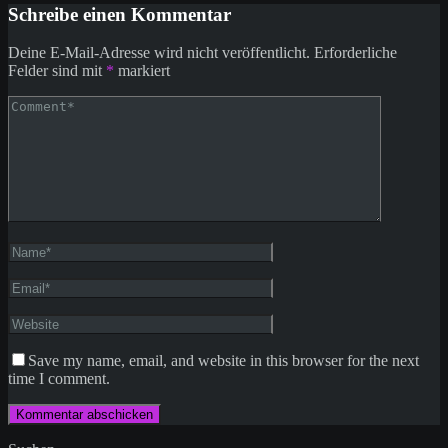
Schreibe einen Kommentar
Deine E-Mail-Adresse wird nicht veröffentlicht.
Erforderliche
Felder sind mit
*
markiert
Save my name, email, and website in this browser for the next
time I comment.